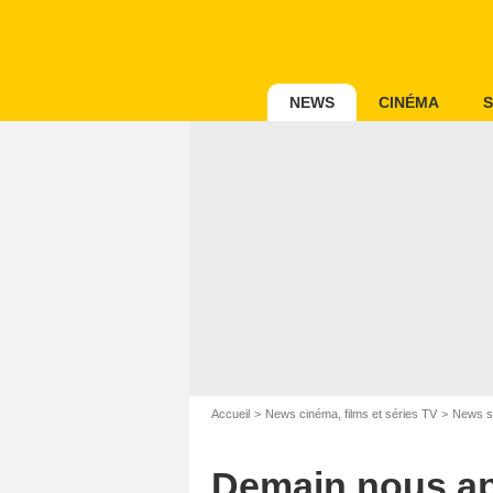
NEWS
CINÉMA
S
Accueil
News cinéma, films et séries TV
News s
Demain nous app