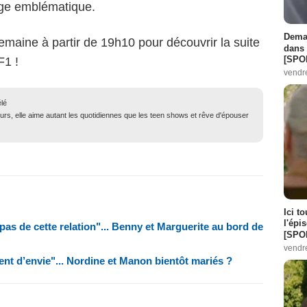
age emblématique.
Demai
maine à partir de 19h10 pour découvrir la suite
dans 
[SPO
F1 !
vendr
élé
urs, elle aime autant les quotidiennes que les teen shows et rêve d'épouser
Ici t
l'épi
as de cette relation"... Benny et Marguerite au bord de
[SPO
vendr
ent d’envie"... Nordine et Manon bientôt mariés ?