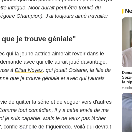
te intrigue, Noor aurait peut-être trouvé du
Ne
égoire Champion
). J’ai toujours aimé travailler
que je trouve géniale"
ec qui la jeune actrice aimerait revoir dans le
ui demande avec qui elle aurait joué davantage,
pense à
Elisa Noyez
, qui jouait Océane, la fille de
Demai
Soizi
ne que je trouve géniale et avec qui j’aurais
la ré
vendr
vie de quitter la série et de voguer vers d'autres
Comme tout comédien, il y a cette envie de me
quoi je suis capable. Mais je ne veux pas lâcher
"
, confie
Sahelle de Figueiredo
. Voilà qui devrait