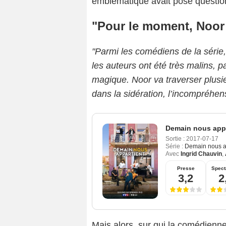
emblématique avait posé questio
"Pour le moment, Noor 
"Parmi les comédiens de la série, 
les auteurs ont été très malins, 
magique. Noor va traverser plusi
dans la sidération, l’incompréhens
Demain nous appa
Sortie :
2017-07-17
Série :
Demain nous a
Avec
Ingrid Chauvin
,
Presse
Spect
3,2
2
Mais alors, sur qui la comédienn