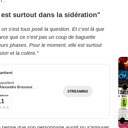
n :
est surtout dans la sidération"
on s’est tous posé la question. Et c’est là que
parce que ce n’est pas un coup de baguette
eurs phases. Pour le moment, elle est surtout
ion et la colère."
rtient
ppartient
Alexandre Brasseur
,
Julie Debazac
STREAMING
ateurs
,1
e pense que son personnage aurait pu s'appuyer