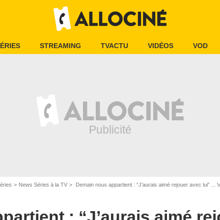
ÉRIES
STREAMING
TVACTU
VIDÉOS
VOD
éries
News Séries à la TV
Demain nous appartient : “J’aurais aimé rejouer avec lui” ... Voici qui
artient : “J’aurais aimé rej