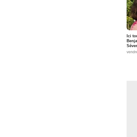
Ici t
Benj
Séver
vendr