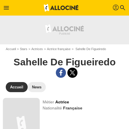
profil
menu
search
Accueil
Stars
Actrices
Actrice française
Sahelle De Figueiredo
Sahelle De Figueiredo
Accueil
News
Métier
Actrice
Nationalité
Française