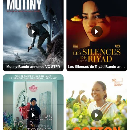
Mutiny Bande-annonce VO STFR
Les Silences de Riyad Bande-annonce VO STFR