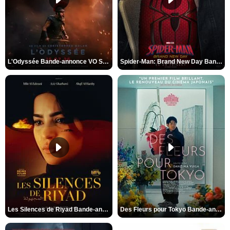
L'Odyssée Bande-annonce VO STFR
Spider-Man: Brand New Day Bande-annonce VO STFR
Les Silences de Riyad Bande-annonce VO STFR
Des Fleurs pour Tokyo Bande-annonce VO STFR