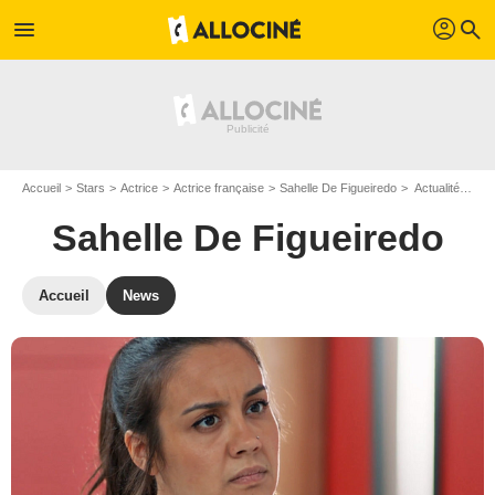
profil
menu
search
Accueil
Stars
Actrice
Actrice française
Sahelle De Figueiredo
Actualité Sahelle De Figueiredo
Sahelle De Figueiredo
Accueil
News