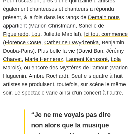
Pour l’occasion, près d’une quinzaine d’artistes
également chanteuses et chanteurs a répondu
présent, à la fois dans les rangs de
Demain nous
appartient
(
Marion Christmann
,
Sahelle de
Figueiredo
,
Lou
, Juliette Mabilat),
Ici tout commence
(
Florence Coste
,
Catherine Davydzenka
, Benjamin
Douba-Paris),
Plus belle la vie
(
David Ban
,
Jérémy
Charvet
,
Marie Hennerez
,
Laurent Kérusoré
,
Lola
Marois
), ou encore des
Mystères de l’amour
(
Marion
Huguenin
,
Ambre Rochard
). Seul·e·s quatre à huit
artistes se produisent, toutefois, sur scène le même
soir. Le spectacle varie ainsi d’un concert à l’autre.
Je ne me voyais pas dire
non alors que la musique