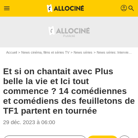
profil
menu
search
Accueil
News cinéma, films et séries TV
News séries
News séries: Interviews
Et si on chantait avec Plus
belle la vie et Ici tout
commence ? 14 comédiennes
et comédiens des feuilletons de
TF1 partent en tournée
29 déc. 2023 à 06:00