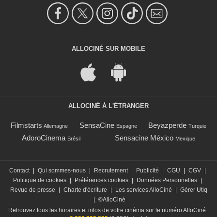
ALLOCINÉ SUR MOBILE
ALLOCINÉ À L'ÉTRANGER
Filmstarts
SensaCine
Beyazperde
Allemagne
Espagne
Turquie
AdoroCinema
Sensacine México
Brésil
Mexique
Contact
|
Qui sommes-nous
|
Recrutement
|
Publicité
|
CGU
|
CGV
|
Politique de cookies
|
Préférences cookies
|
Données Personnelles
|
Revue de presse
|
Charte d'écriture
|
Les services AlloCiné
|
Gérer Utiq
|
©AlloCiné
Retrouvez tous les horaires et infos de votre cinéma sur le numéro AlloCiné :