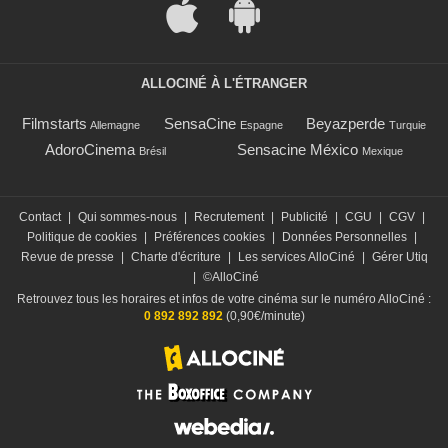
ALLOCINÉ À L'ÉTRANGER
Filmstarts
SensaCine
Beyazperde
Allemagne
Espagne
Turquie
AdoroCinema
Sensacine México
Brésil
Mexique
Contact
|
Qui sommes-nous
|
Recrutement
|
Publicité
|
CGU
|
CGV
|
Politique de cookies
|
Préférences cookies
|
Données Personnelles
|
Revue de presse
|
Charte d'écriture
|
Les services AlloCiné
|
Gérer Utiq
|
©AlloCiné
Retrouvez tous les horaires et infos de votre cinéma sur le numéro AlloCiné :
0 892 892 892
(0,90€/minute)