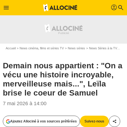
profil
menu
search
Accueil
News cinéma, films et séries TV
News séries
News Séries à la TV
Dema
Demain nous appartient : "On a
vécu une histoire incroyable,
merveilleuse mais...", Leïla
brise le coeur de Samuel
7 mai 2026 à 14:00
Ajoutez Allociné à vos sources préférées
Suivez-nous
Partag