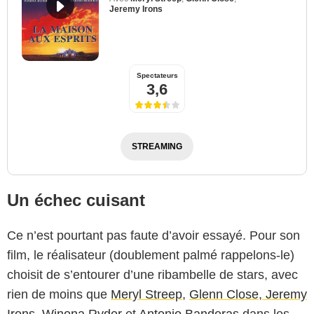
Jeremy Irons
Spectateurs
3,6
STREAMING
Un échec cuisant
Ce n’est pourtant pas faute d’avoir essayé. Pour son
film, le réalisateur (doublement palmé rappelons-le)
Miramax
choisit de s’entourer d’une ribambelle de stars, avec
rien de moins que
Meryl Streep
,
Glenn Close
,
Jeremy
Irons
,
Winona Ryder
et
Antonio Banderas
dans les