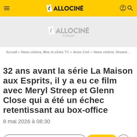
profil
menu
search
Accueil
News cinéma, films et séries TV
Actus Ciné
News cinéma: Streaming
3
32 ans avant la série La Maison
aux Esprits, il y a eu ce film
avec Meryl Streep et Glenn
Close qui a été un échec
retentissant au box-office
8 mai 2026 à 08:30