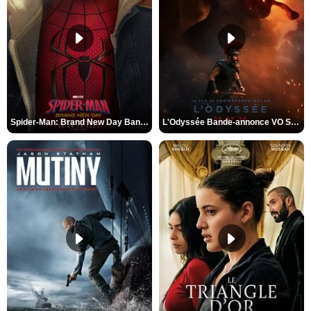
Spider-Man: Brand New Day Bande-annonce VO STFR
L'Odyssée Bande-annonce VO STFR