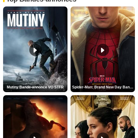
Mutiny Bande-annonce VO STFR
Spider-Man: Brand New Day Bande-annonce VO STFR