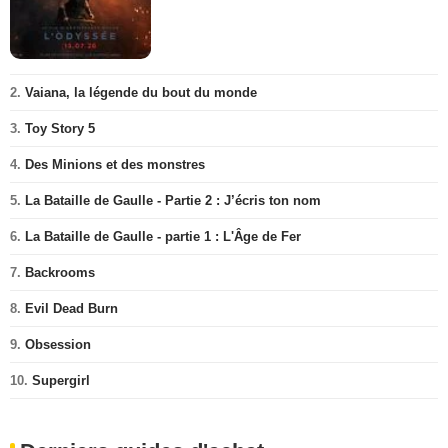
2.
Vaiana, la légende du bout du monde
3.
Toy Story 5
4.
Des Minions et des monstres
5.
La Bataille de Gaulle - Partie 2 : J’écris ton nom
6.
La Bataille de Gaulle - partie 1 : L'Âge de Fer
7.
Backrooms
8.
Evil Dead Burn
9.
Obsession
10.
Supergirl