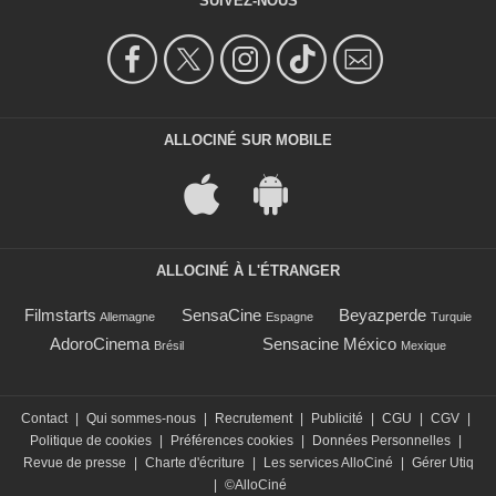
SUIVEZ-NOUS
ALLOCINÉ SUR MOBILE
ALLOCINÉ À L'ÉTRANGER
Filmstarts
SensaCine
Beyazperde
Allemagne
Espagne
Turquie
AdoroCinema
Sensacine México
Brésil
Mexique
Contact
|
Qui sommes-nous
|
Recrutement
|
Publicité
|
CGU
|
CGV
|
Politique de cookies
|
Préférences cookies
|
Données Personnelles
|
Revue de presse
|
Charte d'écriture
|
Les services AlloCiné
|
Gérer Utiq
|
©AlloCiné