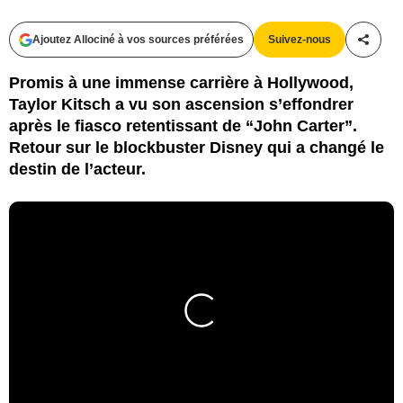
Ajoutez Allociné à vos sources préférées
Suivez-nous
Partag
Promis à une immense carrière à Hollywood,
Taylor Kitsch a vu son ascension s’effondrer
après le fiasco retentissant de “John Carter”.
Retour sur le blockbuster Disney qui a changé le
destin de l’acteur.