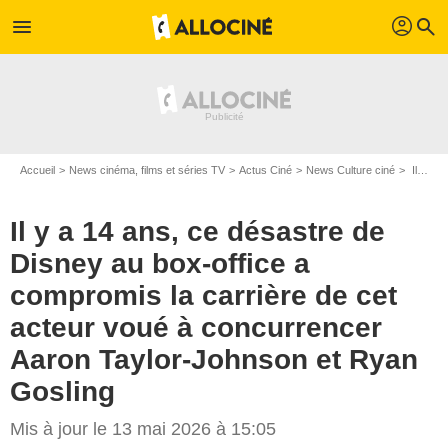
profil
menu
search
Accueil
News cinéma, films et séries TV
Actus Ciné
News Culture ciné
Il y a 14 ans, ce désastre de Disney au box-office a compromis la carrière de cet acteur voué à concurrencer Aaron Taylor-Johnson et Ryan Gosling
Il y a 14 ans, ce désastre de
Disney au box-office a
compromis la carrière de cet
acteur voué à concurrencer
Aaron Taylor-Johnson et Ryan
Gosling
Mis à jour le 13 mai 2026 à 15:05