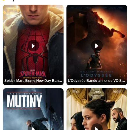
Spider-Man: Brand New Day Bande-annonce VO STFR
L'Odyssée Bande-annonce VO STFR