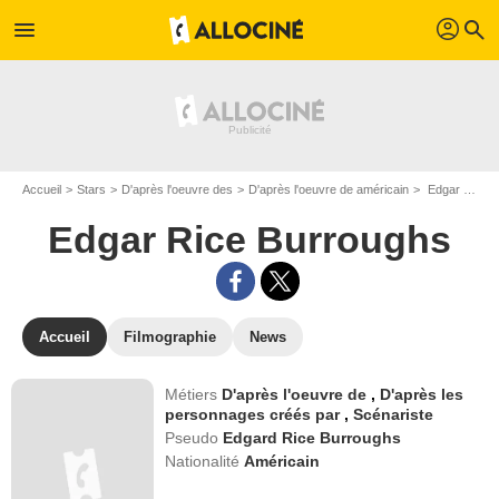
profil
menu
search
Accueil
Stars
D'après l'oeuvre des
D'après l'oeuvre de américain
Edgar Rice Burroughs
Edgar Rice Burroughs
Accueil
Filmographie
News
Métiers
D'après l'oeuvre de
,
D'après les
personnages créés par
,
Scénariste
Pseudo
Edgard Rice Burroughs
Nationalité
Américain