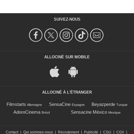
SUIVEZ-NOUS
ALLOCINÉ SUR MOBILE
ALLOCINÉ À L'ÉTRANGER
Filmstarts
SensaCine
Beyazperde
Allemagne
Espagne
Turquie
AdoroCinema
Sensacine México
Brésil
Mexique
Contact
|
Qui sommes-nous
|
Recrutement
|
Publicité
|
CGU
|
CGV
|