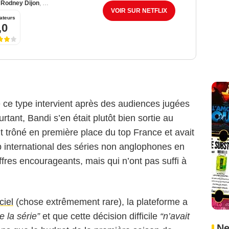
,
Rodney Dijon
,
Rudgy Pajany
VOIR SUR NETFLIX
ateurs
,0
?
ce type intervient après des audiences jugées
tant, Bandi s’en était plutôt bien sortie au
it trôné en première place du top France et avait
Netflix
 international des séries non anglophones en
ffres encourageants, mais qui n’ont pas suffi à
ciel
(chose extrêmement rare), la plateforme a
 la série”
et que cette décision difficile
“n’avait
Ne