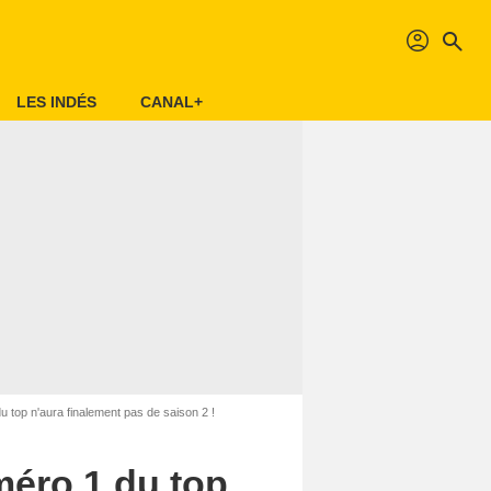
profil
search
LES INDÉS
CANAL+
 du top n'aura finalement pas de saison 2 !
uméro 1 du top