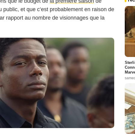
ons que le budget de
la première saison
de
public, et que c’est probablement en raison de
par rapport au nombre de visionnages que la
Sterl
Conno
Marve
samed