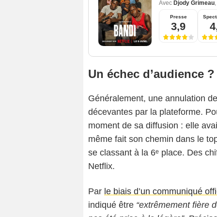
Avec
Djody Grimeau
Presse
Spect
3,9
4
Un échec d’audience 
Généralement, une annulation de 
décevantes par la plateforme. Pour
moment de sa diffusion : elle ava
même fait son chemin dans le top
se classant à la 6ᵉ place. Des chi
Netflix.
Par
le biais d’un communiqué offi
indiqué être
“extrêmement fière de