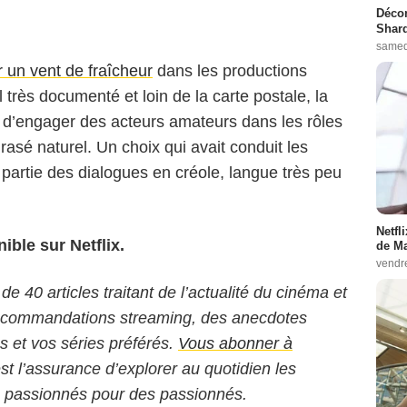
Décon
Shard
samed
er un vent de fraîcheur
dans les productions
l très documenté et loin de la carte postale, la
ux d’engager des acteurs amateurs dans les rôles
rasé naturel. Un choix qui avait conduit les
partie des dialogues en créole, langue très peu
Netfl
ible sur Netflix.
de Ma
vendr
 de 40 articles traitant de l’actualité du cinéma et
 recommandations streaming, des anecdotes
ms et vos séries préférés.
Vous abonner à
est l’assurance d’explorer au quotidien les
s passionnés pour des passionnés.