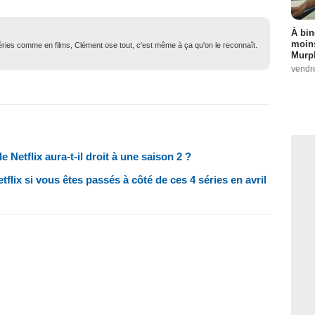
À bin
moins
 séries comme en films, Clément ose tout, c'est même à ça qu'on le reconnaît.
Murph
vendr
e Netflix aura-t-il droit à une saison 2 ?
lix si vous êtes passés à côté de ces 4 séries en avril