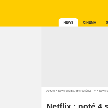
NEWS
CINÉMA
S
Accueil
News cinéma, films et séries TV
News s
Netflix : noté 4 