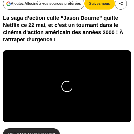
Ajoutez Allociné à vos sources préférées
Suivez-nous
Partag
La saga d’action culte “Jason Bourne” quitte
Netflix ce 22 mai, et c’est un tournant dans le
cinéma d’action américain des années 2000 ! À
rattraper d’urgence !