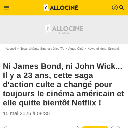
profil
menu
search
Accueil
News cinéma, films et séries TV
Actus Ciné
News cinéma: Streaming
N
Ni James Bond, ni John Wick...
Il y a 23 ans, cette saga
d'action culte a changé pour
toujours le cinéma américain et
elle quitte bientôt Netflix !
15 mai 2026 à 08:30