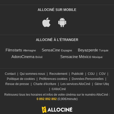
ALLOCINÉ SUR MOBILE
ALLOCINÉ À L'ÉTRANGER
Filmstarts
SensaCine
Beyazperde
Allemagne
Espagne
Turquie
AdoroCinema
Sensacine México
Brésil
Mexique
Contact
|
Qui sommes-nous
|
Recrutement
|
Publicité
|
CGU
|
CGV
|
Politique de cookies
|
Préférences cookies
|
Données Personnelles
|
Revue de presse
|
Charte d'écriture
|
Les services AlloCiné
|
Gérer Utiq
|
©AlloCiné
Retrouvez tous les horaires et infos de votre cinéma sur le numéro AlloCiné :
0 892 892 892
(0,90€/minute)