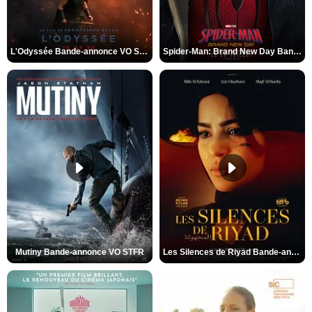
L'Odyssée Bande-annonce VO STFR
Spider-Man: Brand New Day Bande-annonce VO STFR
Mutiny Bande-annonce VO STFR
Les Silences de Riyad Bande-annonce VO STFR