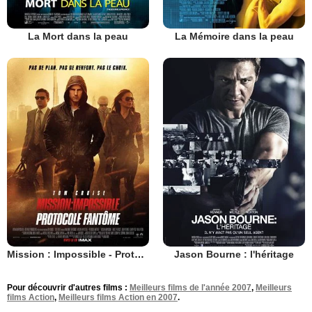
La Mort dans la peau
La Mémoire dans la peau
Mission : Impossible - Protocole fantôme
Jason Bourne : l'héritage
Pour découvrir d'autres films :
Meilleurs films de l'année 2007
,
Meilleurs
films Action
,
Meilleurs films Action en 2007
.