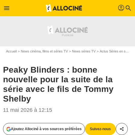
profil
menu
search
Accueil
News cinéma, films et séries TV
News séries TV
Actus Séries en streaming
Peaky Blinders : bonne
nouvelle pour la suite de la
série avec le fils de Tommy
Shelby
11 mai 2026 à 12:15
Ajoutez Allociné à vos sources préférées
Suivez-nous
Partag