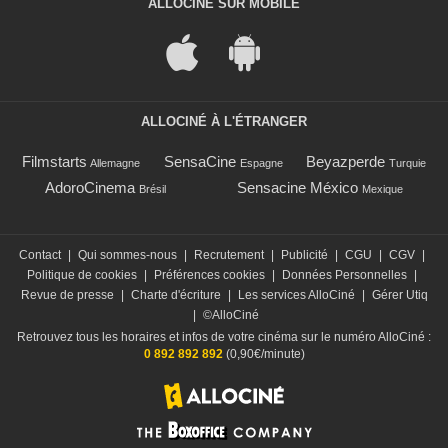
ALLOCINÉ SUR MOBILE
ALLOCINÉ À L'ÉTRANGER
Filmstarts
SensaCine
Beyazperde
Allemagne
Espagne
Turquie
AdoroCinema
Sensacine México
Brésil
Mexique
Contact
|
Qui sommes-nous
|
Recrutement
|
Publicité
|
CGU
|
CGV
|
Politique de cookies
|
Préférences cookies
|
Données Personnelles
|
Revue de presse
|
Charte d'écriture
|
Les services AlloCiné
|
Gérer Utiq
|
©AlloCiné
Retrouvez tous les horaires et infos de votre cinéma sur le numéro AlloCiné :
0 892 892 892
(0,90€/minute)