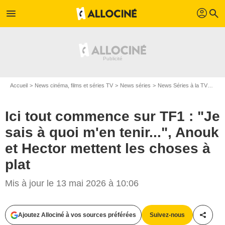
profil
menu
search
Accueil
News cinéma, films et séries TV
News séries
News Séries à la TV
Ici 
Ici tout commence sur TF1 : "Je
sais à quoi m'en tenir...", Anouk
et Hector mettent les choses à
plat
Mis à jour le 13 mai 2026 à 10:06
Ajoutez Allociné à vos sources préférées
Suivez-nous
Partag