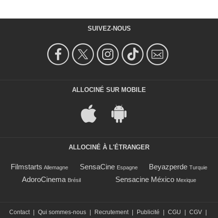
SUIVEZ-NOUS
ALLOCINÉ SUR MOBILE
ALLOCINÉ À L'ÉTRANGER
Filmstarts
SensaCine
Beyazperde
Allemagne
Espagne
Turquie
AdoroCinema
Sensacine México
Brésil
Mexique
Contact
|
Qui sommes-nous
|
Recrutement
|
Publicité
|
CGU
|
CGV
|