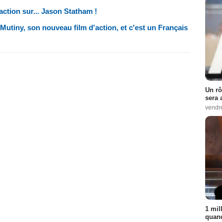
ction sur... Jason Statham !
utiny, son nouveau film d'action, et c'est un Français
Un rô
sera 
vendr
1 mil
quand