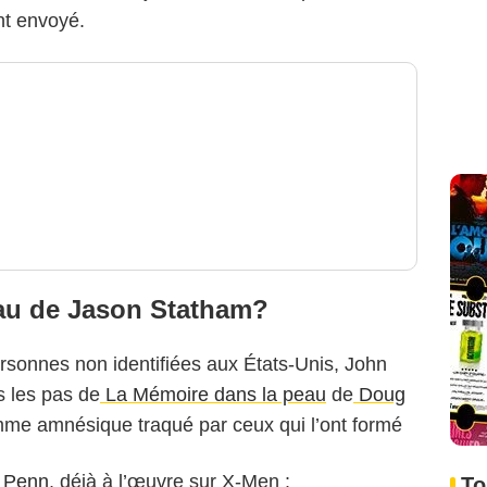
nt envoyé.
au de Jason Statham?
ersonnes non identifiées aux États-Unis, John
Leonine
 les pas de
La Mémoire dans la peau
de
Doug
me amnésique traqué par ceux qui l’ont formé
 Penn
, déjà à l’œuvre sur X-Men :
To