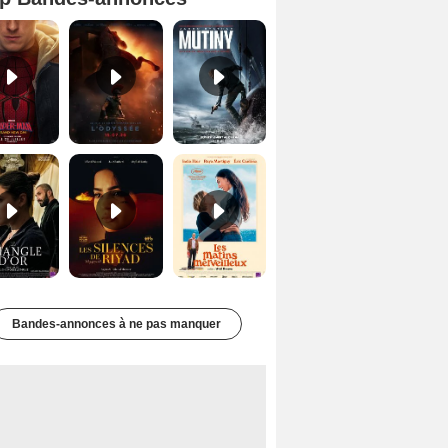
Spider-Man: Brand New Day Bande-annonce VO STFR
L'Odyssée Bande-annonce VO STFR
Mutiny Bande-annonce VO STFR
Le Triangle d'or Bande-annonce VF
Les Silences de Riyad Bande-annonce VO STFR
Les Matins merveilleux Bande-annonce VF
Bandes-annonces à ne pas manquer