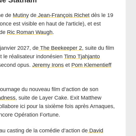
che de
Mutiny
de
Jean-François Richet
dès le 19
ce est visible en haut de l'article), et est
 de
Ric Roman Waugh
.
3 janvier 2027, de
The Beekeeper 2
, suite du film
t le réalisateur indonésien
Timo Tjahjanto
 second opus.
Jeremy Irons
et
Pom Klementieff
tournage du nouveau film d’action de son
adness
, suite de Layer Cake. Exit Matthew
ollabore ici pour la sixième fois après Arnaques,
ncore Opération Fortune.
u casting de la comédie d’action de
David