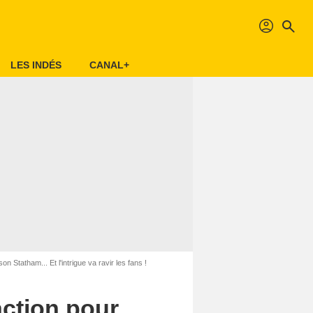
profil
search
LES INDÉS
CANAL+
 Statham... Et l'intrigue va ravir les fans !
action pour