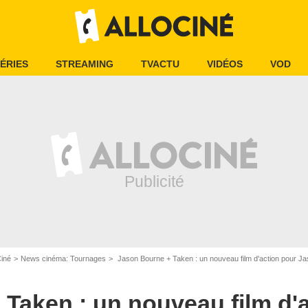
ÉRIES
STREAMING
TVACTU
VIDÉOS
VOD
Ciné
News cinéma: Tournages
Jason Bourne + Taken : un nouveau film d'action pour Jason
Taken : un nouveau film d'