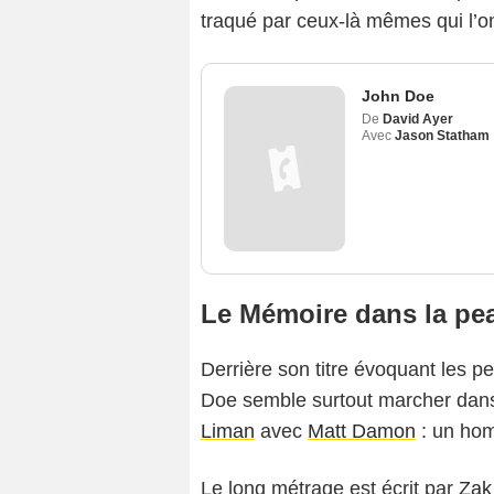
traqué par ceux-là mêmes qui l’o
John Doe
De
David Ayer
Avec
Jason Statham
Le Mémoire dans la pe
Derrière son titre évoquant les p
Doe semble surtout marcher dans
Liman
avec
Matt Damon
: un hom
Le long métrage est écrit par
Zak