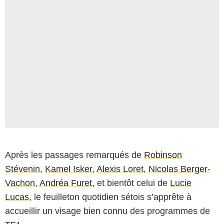
Après les passages remarqués de
Robinson
Stévenin
,
Kamel Isker
,
Alexis Loret
,
Nicolas Berger-
Vachon
,
Andréa Furet
, et bientôt celui de
Lucie
Lucas
, le feuilleton quotidien sétois s’apprête à
accueillir un visage bien connu des programmes de