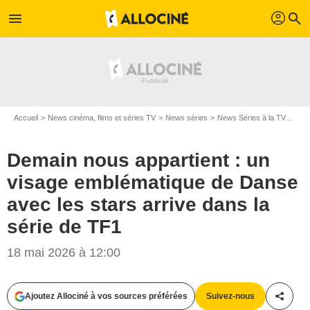
profil
menu
search
Accueil
News cinéma, films et séries TV
News séries
News Séries à la TV
Dema
Demain nous appartient : un
visage emblématique de Danse
avec les stars arrive dans la
série de TF1
18 mai 2026 à 12:00
Ajoutez Allociné à vos sources préférées
Suivez-nous
Partag