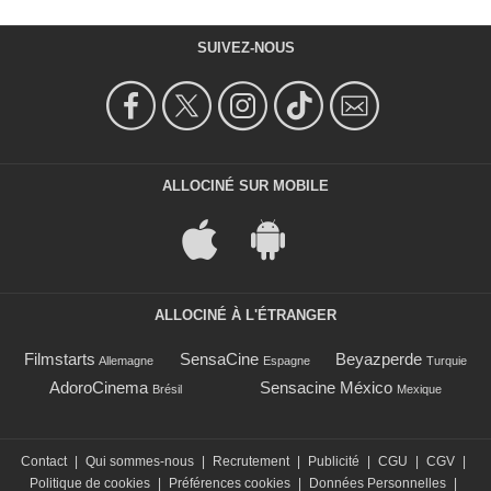
SUIVEZ-NOUS
ALLOCINÉ SUR MOBILE
ALLOCINÉ À L'ÉTRANGER
Filmstarts
SensaCine
Beyazperde
Allemagne
Espagne
Turquie
AdoroCinema
Sensacine México
Brésil
Mexique
Contact
|
Qui sommes-nous
|
Recrutement
|
Publicité
|
CGU
|
CGV
|
Politique de cookies
|
Préférences cookies
|
Données Personnelles
|