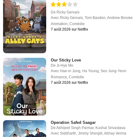
De
Ricky Gervais
Avec
Ricky Gervais
,
Tom Basden
,
Andrew Brooke
Animation
,
Comédie
7 août 2026 sur Netflix
Our Sticky Love
De
Ji-Hye Mo
Avec
Hae-in Jung
,
Ha Young
,
Seo Jung-Yeon
Romance
,
Comédie
7 août 2026 sur Netflix
Operation Safed Saagar
De
Abhijeet Singh Parmar
,
Kushal Srivastava
Avec
Siddharth
,
Jimmy Shergill
,
Abhay Verma