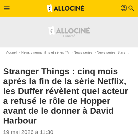
profil
menu
search
Accueil
News cinéma, films et séries TV
News séries
News séries: Stars
Stran
Stranger Things : cinq mois
après la fin de la série Netflix,
les Duffer révèlent quel acteur
a refusé le rôle de Hopper
avant de le donner à David
Harbour
19 mai 2026 à 11:30