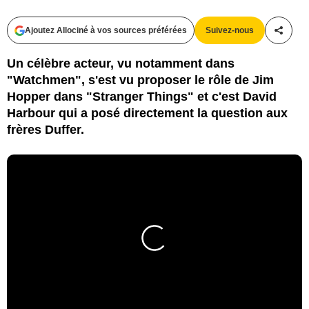
Ajoutez Allociné à vos sources préférées
Suivez-nous
Partag
Un célèbre acteur, vu notamment dans
"Watchmen", s'est vu proposer le rôle de Jim
Hopper dans "Stranger Things" et c'est David
Harbour qui a posé directement la question aux
frères Duffer.