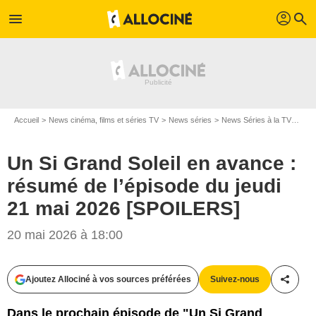
profil
menu
search
Accueil
News cinéma, films et séries TV
News séries
News Séries à la TV
Un S
Un Si Grand Soleil en avance :
résumé de l’épisode du jeudi
21 mai 2026 [SPOILERS]
20 mai 2026 à 18:00
Ajoutez Allociné à vos sources préférées
Suivez-nous
Partag
Dans le prochain épisode de "Un Si Grand