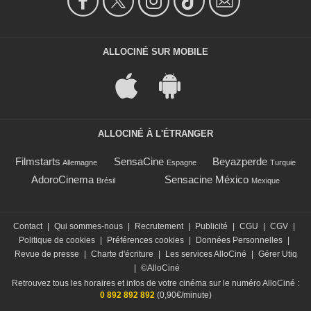
ALLOCINÉ SUR MOBILE
ALLOCINÉ À L'ÉTRANGER
Filmstarts
SensaCine
Beyazperde
Allemagne
Espagne
Turquie
AdoroCinema
Sensacine México
Brésil
Mexique
Contact
|
Qui sommes-nous
|
Recrutement
|
Publicité
|
CGU
|
CGV
|
Politique de cookies
|
Préférences cookies
|
Données Personnelles
|
Revue de presse
|
Charte d'écriture
|
Les services AlloCiné
|
Gérer Utiq
|
©AlloCiné
Retrouvez tous les horaires et infos de votre cinéma sur le numéro AlloCiné :
0 892 892 892
(0,90€/minute)