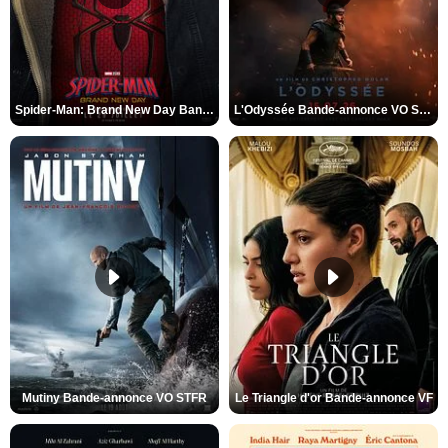
Spider-Man: Brand New Day Bande-annonce VO STFR
L'Odyssée Bande-annonce VO STFR
Mutiny Bande-annonce VO STFR
Le Triangle d'or Bande-annonce VF