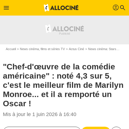
profil
menu
search
Accueil
News cinéma, films et séries TV
Actus Ciné
News cinéma: Stars
"Chef-
"Chef-d'œuvre de la comédie
américaine" : noté 4,3 sur 5,
c'est le meilleur film de Marilyn
Monroe... et il a remporté un
Oscar !
Mis à jour le 1 juin 2026 à 16:40