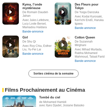
Kyma, l’onde
Des Fleurs pour
mystérieuse
Tokyo
De Romain Daudet-
De Yuiga Danzuka
Jahan
Avec Kodai Kurosaki,
Avec Jules Lefebvre,
Ken'ichi Endô, Haruka
Lucy Loste Berset,
Igawa
Mamadou Haïdara
Bande-annonce
Bande-annonce
Girl
Cotton Queen
De Shu Qi
De Suzannah
Mirghani
Avec Roy Chiu, Esther
Liu, Yu-Fei Lai
Avec Mihad Murtada,
Rabha Mohamed
Bande-annonce
Mahmoud, Talaat Farid
Bande-annonce
Sorties cinéma de la semaine
Films Prochainement au Cinéma
Tombé du ciel
de Mohamed Hamidi
avec Ilyes Djadel, Josiane Balasko