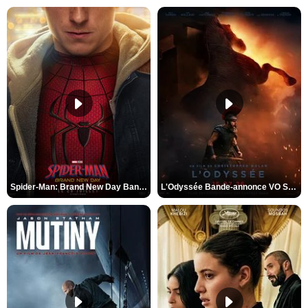
Spider-Man: Brand New Day Bande-annonce VO STFR
L'Odyssée Bande-annonce VO STFR