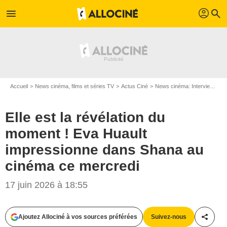
profil
menu
search
Accueil
News cinéma, films et séries TV
Actus Ciné
News cinéma: Interviews
E
Elle est la révélation du
moment ! Eva Huault
impressionne dans Shana au
cinéma ce mercredi
17 juin 2026 à 18:55
Ajoutez Allociné à vos sources préférées
Suivez-nous
Partag