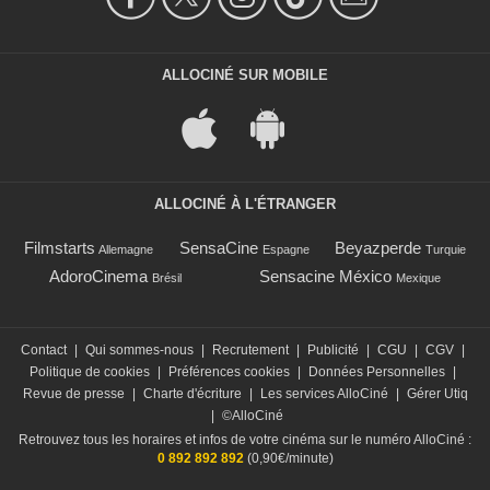
ALLOCINÉ SUR MOBILE
ALLOCINÉ À L'ÉTRANGER
Filmstarts
SensaCine
Beyazperde
Allemagne
Espagne
Turquie
AdoroCinema
Sensacine México
Brésil
Mexique
Contact
|
Qui sommes-nous
|
Recrutement
|
Publicité
|
CGU
|
CGV
|
Politique de cookies
|
Préférences cookies
|
Données Personnelles
|
Revue de presse
|
Charte d'écriture
|
Les services AlloCiné
|
Gérer Utiq
|
©AlloCiné
Retrouvez tous les horaires et infos de votre cinéma sur le numéro AlloCiné :
0 892 892 892
(0,90€/minute)