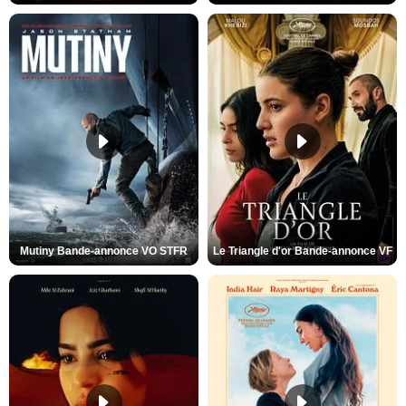
Mutiny Bande-annonce VO STFR
Le Triangle d'or Bande-annonce VF