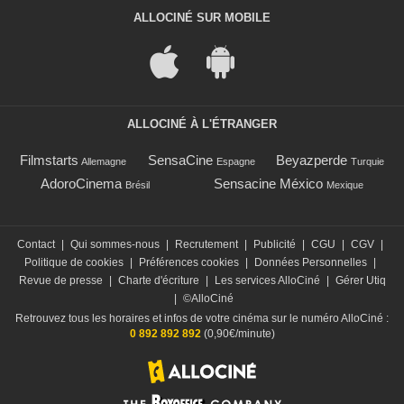
ALLOCINÉ SUR MOBILE
ALLOCINÉ À L'ÉTRANGER
Filmstarts
SensaCine
Beyazperde
Allemagne
Espagne
Turquie
AdoroCinema
Sensacine México
Brésil
Mexique
Contact
|
Qui sommes-nous
|
Recrutement
|
Publicité
|
CGU
|
CGV
|
Politique de cookies
|
Préférences cookies
|
Données Personnelles
|
Revue de presse
|
Charte d'écriture
|
Les services AlloCiné
|
Gérer Utiq
|
©AlloCiné
Retrouvez tous les horaires et infos de votre cinéma sur le numéro AlloCiné :
0 892 892 892
(0,90€/minute)