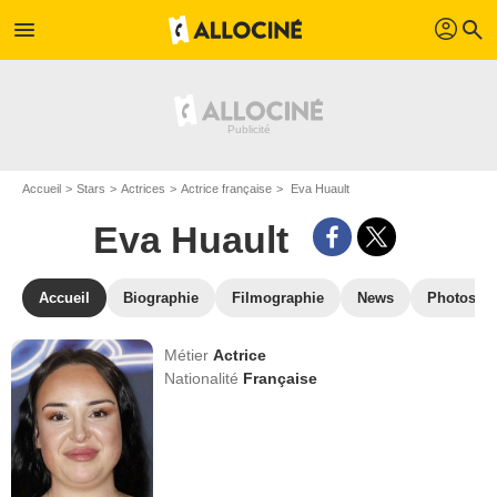
profil
menu
search
Accueil
Stars
Actrices
Actrice française
Eva Huault
Eva Huault
Accueil
Biographie
Filmographie
News
Photos
Métier
Actrice
Nationalité
Française