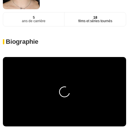
5
18
ans de carrière
films et séries tournés
Biographie