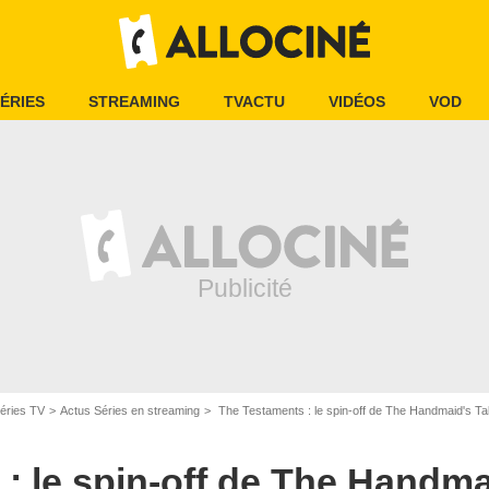
ÉRIES
STREAMING
TVACTU
VIDÉOS
VOD
éries TV
Actus Séries en streaming
The Testaments : le spin-off de The Handmaid's Tale e
 le spin-off de The Handmaid