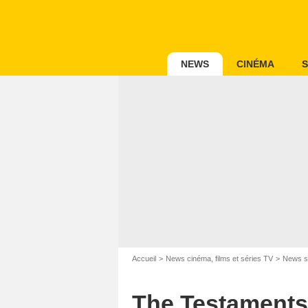
NEWS
CINÉMA
S
Accueil
News cinéma, films et séries TV
News s
The Testaments :