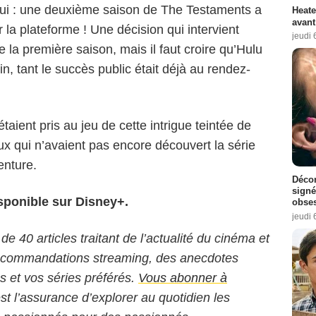
hui : une deuxième saison de The Testaments a
Heate
avant
la plateforme ! Une décision qui intervient
jeudi 
e la première saison, mais il faut croire qu’Hulu
n, tant le succès public était déjà au rendez-
étaient pris au jeu de cette intrigue teintée de
ux qui n’avaient pas encore découvert la série
venture.
Décon
signé
sponible sur Disney+.
obse
jeudi 
 de 40 articles traitant de l’actualité du cinéma et
 recommandations streaming, des anecdotes
ms et vos séries préférés.
Vous abonner à
est l’assurance d’explorer au quotidien les