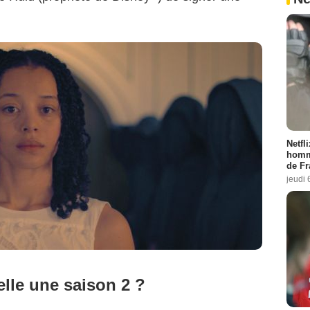
Netfl
homma
de Fr
jeudi 
elle une saison 2 ?