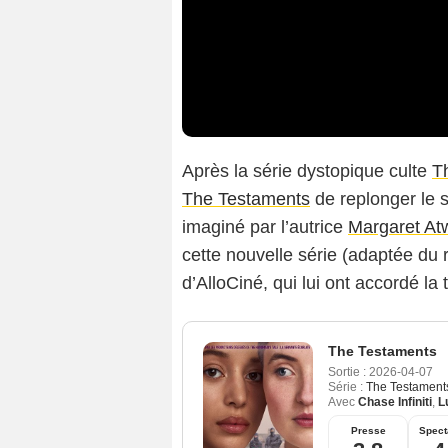
Après la série dystopique culte
T
The Testaments
de replonger le s
imaginé par l’autrice
Margaret At
cette nouvelle série (adaptée du
d’AlloCiné, qui lui ont accordé l
The Testaments
Sortie :
2026-04-07
Série :
The Testament
Avec
Chase Infiniti
,
L
Presse
Spect