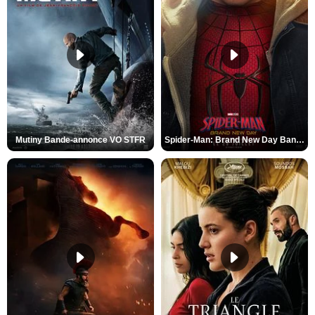
Mutiny Bande-annonce VO STFR
Spider-Man: Brand New Day Bande-annonce VO STFR