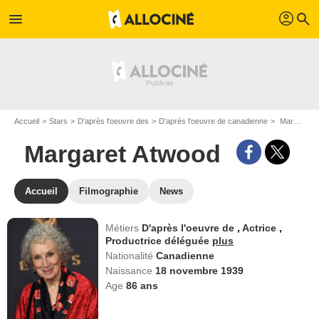
profil
menu
search
Accueil
Stars
D'après l'oeuvre des
D'après l'oeuvre de canadienne
Margaret Atwood
Margaret Atwood
Accueil
Filmographie
News
Métiers
D'après l'oeuvre de
,
Actrice
,
Productrice déléguée
plus
Nationalité
Canadienne
Naissance
18 novembre 1939
Age
86
ans