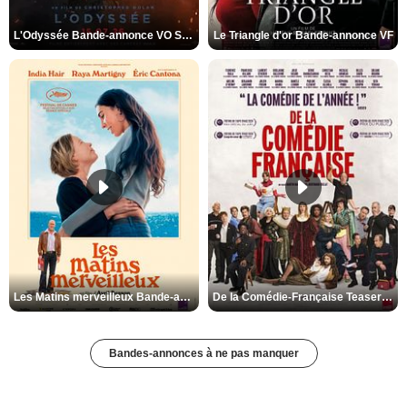
L'Odyssée Bande-annonce VO STFR
Le Triangle d'or Bande-annonce VF
Les Matins merveilleux Bande-annonce VF
De la Comédie-Française Teaser VF
Bandes-annonces à ne pas manquer