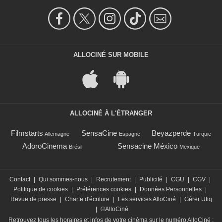
ALLOCINÉ SUR MOBILE
ALLOCINÉ À L'ÉTRANGER
Filmstarts
SensaCine
Beyazperde
Allemagne
Espagne
Turquie
AdoroCinema
Sensacine México
Brésil
Mexique
Contact
|
Qui sommes-nous
|
Recrutement
|
Publicité
|
CGU
|
CGV
|
Politique de cookies
|
Préférences cookies
|
Données Personnelles
|
Revue de presse
|
Charte d'écriture
|
Les services AlloCiné
|
Gérer Utiq
|
©AlloCiné
Retrouvez tous les horaires et infos de votre cinéma sur le numéro AlloCiné :