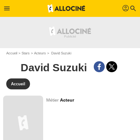
profil
menu
search
Accueil
Stars
Acteurs
David Suzuki
David Suzuki
Accueil
Métier
Acteur