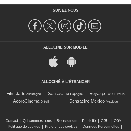
SUIVEZ-NOUS
ALLOCINÉ SUR MOBILE
ALLOCINÉ À L'ÉTRANGER
Filmstarts
SensaCine
Beyazperde
Allemagne
Espagne
Turquie
AdoroCinema
Sensacine México
Brésil
Mexique
Contact
|
Qui sommes-nous
|
Recrutement
|
Publicité
|
CGU
|
CGV
|
Politique de cookies
|
Préférences cookies
|
Données Personnelles
|