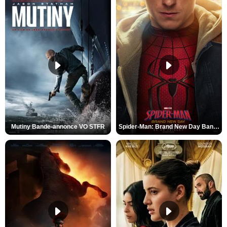
Mutiny Bande-annonce VO STFR
Spider-Man: Brand New Day Bande-annonce VO STFR