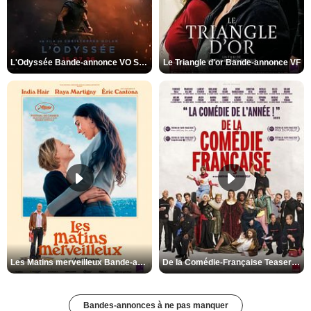
L'Odyssée Bande-annonce VO STFR
Le Triangle d'or Bande-annonce VF
Les Matins merveilleux Bande-annonce VF
De la Comédie-Française Teaser VF
Bandes-annonces à ne pas manquer