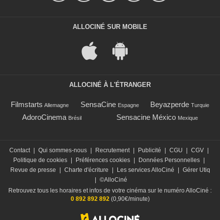
ALLOCINÉ SUR MOBILE
ALLOCINÉ À L'ÉTRANGER
Filmstarts
SensaCine
Beyazperde
Allemagne
Espagne
Turquie
AdoroCinema
Sensacine México
Brésil
Mexique
Contact
|
Qui sommes-nous
|
Recrutement
|
Publicité
|
CGU
|
CGV
|
Politique de cookies
|
Préférences cookies
|
Données Personnelles
|
Revue de presse
|
Charte d'écriture
|
Les services AlloCiné
|
Gérer Utiq
|
©AlloCiné
Retrouvez tous les horaires et infos de votre cinéma sur le numéro AlloCiné :
0 892 892 892
(0,90€/minute)