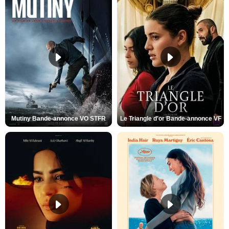
Mutiny Bande-annonce VO STFR
Le Triangle d'or Bande-annonce VF