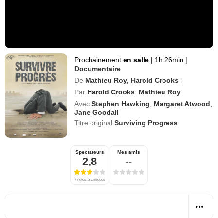
Prochainement
en salle
|
1h 26min
|
Documentaire
De
Mathieu Roy
,
Harold Crooks
|
Par
Harold Crooks
,
Mathieu Roy
Avec
Stephen Hawking
,
Margaret Atwood
,
Jane Goodall
Titre original
Surviving Progress
Spectateurs
Mes amis
2,8
--
7 notes, 2 critiques