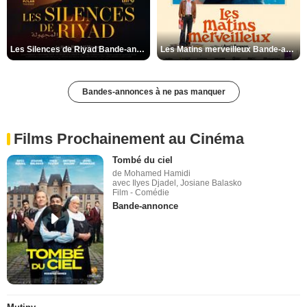
Les Silences de Riyad Bande-annonce VO STFR
Les Matins merveilleux Bande-annonce VF
Bandes-annonces à ne pas manquer
Films Prochainement au Cinéma
Tombé du ciel
de Mohamed Hamidi
avec Ilyes Djadel, Josiane Balasko
Film - Comédie
Bande-annonce