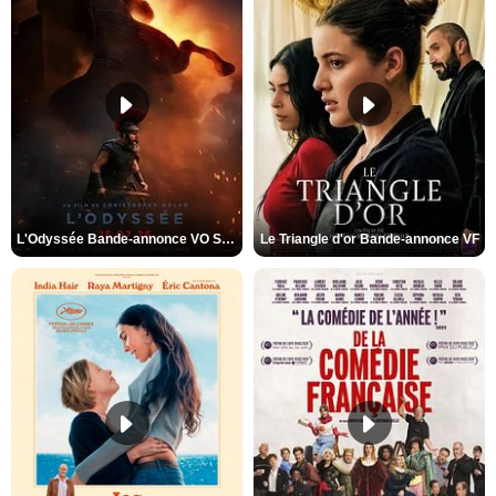
L'Odyssée Bande-annonce VO STFR
Le Triangle d'or Bande-annonce VF