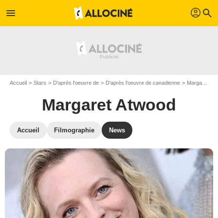
profil
menu
search
Accueil
Stars
D'après l'oeuvre de
D'après l'oeuvre de canadienne
Margaret Atwood
Margaret Atwood
Accueil
Filmographie
News