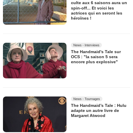
culte aux 6 saisons aura un
spin-off... Et voici les
actrices qui en seront les
héroïnes !
News - Interviews
The Handmaid's Tale sur
OCS : "la saison 5 sera
encore plus explosive"
News - Tournages
The Handmaid’s Tale : Hulu
adapte un autre livre de
Margaret Atwood