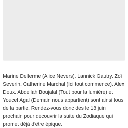
Marine Delterme
(
Alice Nevers
),
Lannick Gautry
,
Zoï
Severin
,
Catherine Marchal
(
Ici tout commence
),
Alex
Doux
,
Abdellah Boujalal
(
Tout pour la lumière
) et
Youcef Agal
(
Demain nous appartient
) sont ainsi tous
de la partie. Rendez-vous donc dès le 18 juin
prochain pour découvrir la suite du
Zodiaque
qui
promet déjà d'être épique.