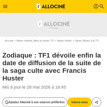
profil
menu
search
Accueil
News cinéma, films et séries TV
News séries
News Séries à la TV
Zodi
Zodiaque : TF1 dévoile enfin la
date de diffusion de la suite de
la saga culte avec Francis
© FRANÇOIS LEFEBVRE / FELICITA FILMS / PARTITA FILMS / TF1
Huster
Mis à jour le 28 mai 2026 à 18:45
Ajoutez Allociné à vos sources préférées
Suivez-nous
Partag