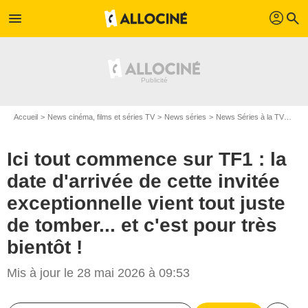
profil
menu
search
Accueil
News cinéma, films et séries TV
News séries
News Séries à la TV
Ici 
Ici tout commence sur TF1 : la
date d'arrivée de cette invitée
exceptionnelle vient tout juste
de tomber... et c'est pour très
bientôt !
Mis à jour le 28 mai 2026 à 09:53