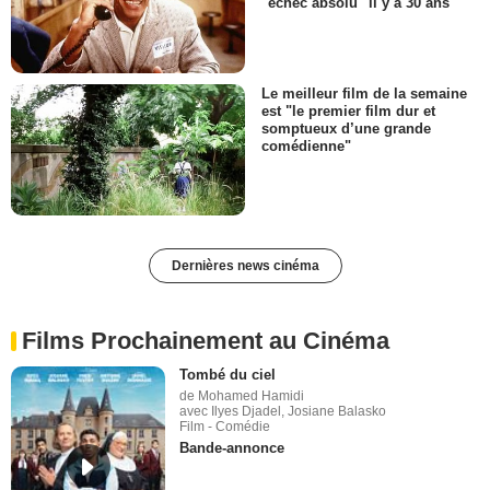
"échec absolu" il y a 30 ans
Le meilleur film de la semaine
est "le premier film dur et
somptueux d’une grande
comédienne"
Dernières news cinéma
Films Prochainement au Cinéma
Tombé du ciel
de Mohamed Hamidi
avec Ilyes Djadel, Josiane Balasko
Film - Comédie
Bande-annonce