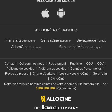
ALLOCINÉ SUR MOBILE
ALLOCINÉ À L'ÉTRANGER
Filmstarts
SensaCine
Beyazperde
Allemagne
Espagne
Turquie
AdoroCinema
Sensacine México
Brésil
Mexique
Contact
|
Qui sommes-nous
|
Recrutement
|
Publicité
|
CGU
|
CGV
|
Politique de cookies
|
Préférences cookies
|
Données Personnelles
|
Revue de presse
|
Charte d'écriture
|
Les services AlloCiné
|
Gérer Utiq
|
©AlloCiné
Retrouvez tous les horaires et infos de votre cinéma sur le numéro AlloCiné :
0 892 892 892
(0,90€/minute)