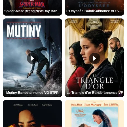
Spider-Man: Brand New Day Bande-annonce VO STFR
L'Odyssée Bande-annonce VO STFR
Mutiny Bande-annonce VO STFR
Le Triangle d'or Bande-annonce VF