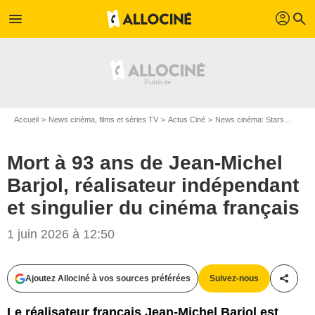
profil
menu
search
Accueil
News cinéma, films et séries TV
Actus Ciné
News cinéma: Stars
Mort à
Mort à 93 ans de Jean-Michel
Barjol, réalisateur indépendant
et singulier du cinéma français
1 juin 2026 à 12:50
JM Barjol Prod
Ajoutez Allociné à vos sources préférées
Suivez-nous
Partag
Le réalisateur français Jean-Michel Barjol est