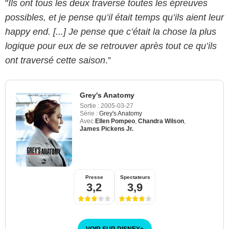
"
Ils ont tous les deux traversé toutes les épreuves
possibles, et je pense qu’il était temps qu’ils aient leur
happy end. [...] Je pense que c’était la chose la plus
logique pour eux de se retrouver après tout ce qu’ils
ont traversé cette saison
.”
Grey's Anatomy
Sortie :
2005-03-27
Série :
Grey's Anatomy
Avec
Ellen Pompeo
,
Chandra Wilson
,
James Pickens Jr.
Presse
Spectateurs
3,2
3,9
VOIR SUR DISNEY
+