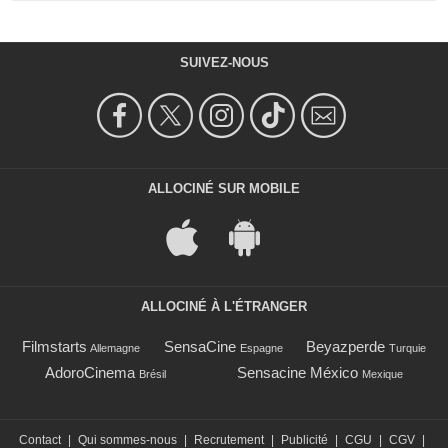
SUIVEZ-NOUS
ALLOCINÉ SUR MOBILE
ALLOCINÉ À L'ÉTRANGER
Filmstarts
SensaCine
Beyazperde
Allemagne
Espagne
Turquie
AdoroCinema
Sensacine México
Brésil
Mexique
Contact
|
Qui sommes-nous
|
Recrutement
|
Publicité
|
CGU
|
CGV
|