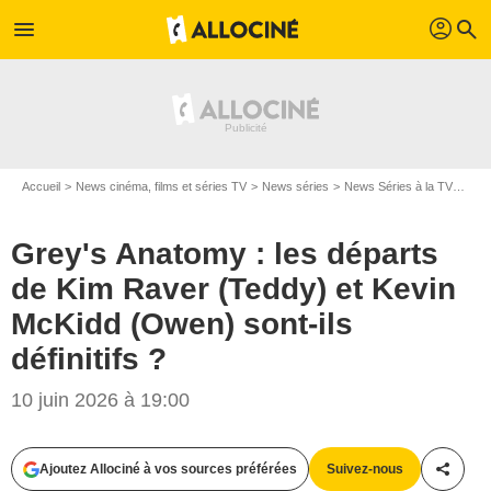
profil
menu
search
Accueil
News cinéma, films et séries TV
News séries
News Séries à la TV
Grey
Grey's Anatomy : les départs
de Kim Raver (Teddy) et Kevin
McKidd (Owen) sont-ils
définitifs ?
10 juin 2026 à 19:00
Ajoutez Allociné à vos sources préférées
Suivez-nous
Partag