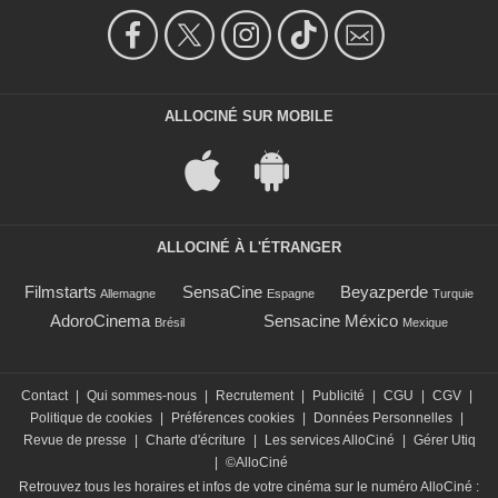
ALLOCINÉ SUR MOBILE
ALLOCINÉ À L'ÉTRANGER
Filmstarts
SensaCine
Beyazperde
Allemagne
Espagne
Turquie
AdoroCinema
Sensacine México
Brésil
Mexique
Contact
|
Qui sommes-nous
|
Recrutement
|
Publicité
|
CGU
|
CGV
|
Politique de cookies
|
Préférences cookies
|
Données Personnelles
|
Revue de presse
|
Charte d'écriture
|
Les services AlloCiné
|
Gérer Utiq
|
©AlloCiné
Retrouvez tous les horaires et infos de votre cinéma sur le numéro AlloCiné :