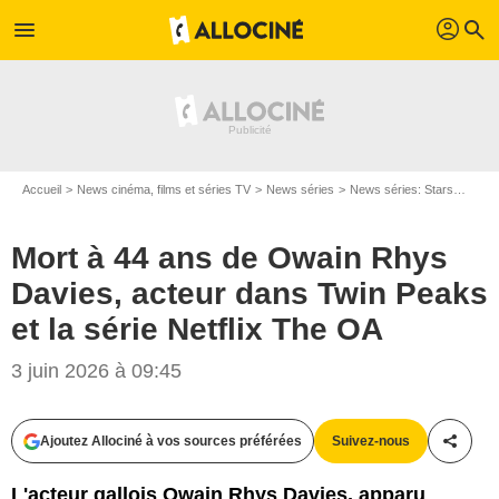
profil
menu
search
Accueil
News cinéma, films et séries TV
News séries
News séries: Stars
Mort 
Mort à 44 ans de Owain Rhys
Davies, acteur dans Twin Peaks
et la série Netflix The OA
3 juin 2026 à 09:45
Ajoutez Allociné à vos sources préférées
Suivez-nous
Partag
L'acteur gallois Owain Rhys Davies, apparu