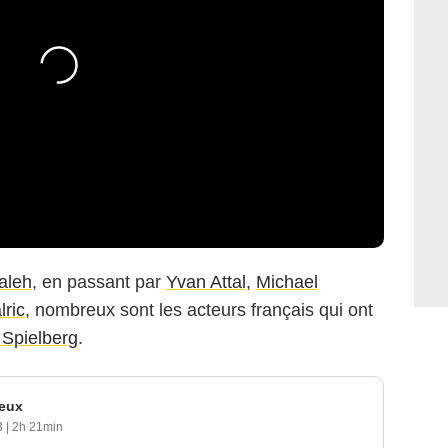
aleh
, en passant par
Yvan Attal
,
Michael
ric
, nombreux sont les acteurs français qui ont
 Spielberg
.
peux
03
|
2h 21min