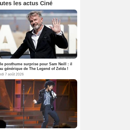
utes les actus Ciné
le posthume surprise pour Sam Neill : il
au générique de The Legend of Zelda !
edi 7 août 2026