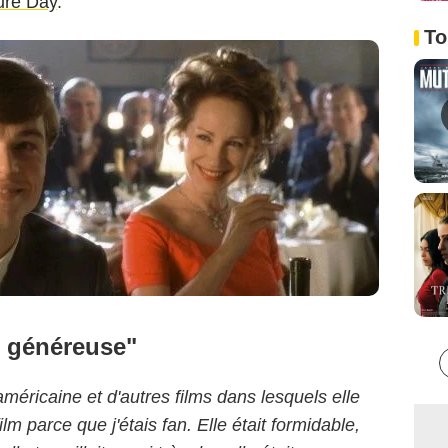
ure Day
.
To
ès généreuse"
méricaine et d'autres films dans lesquels elle
film parce que j'étais fan. Elle était formidable,