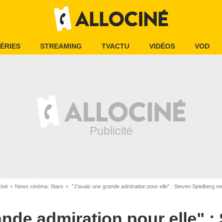
ÉRIES
STREAMING
TVACTU
VIDÉOS
VOD
Ciné
News cinéma: Stars
"J'avais une grande admiration pour elle" : Steven Spielberg rend
ande admiration pour elle" :