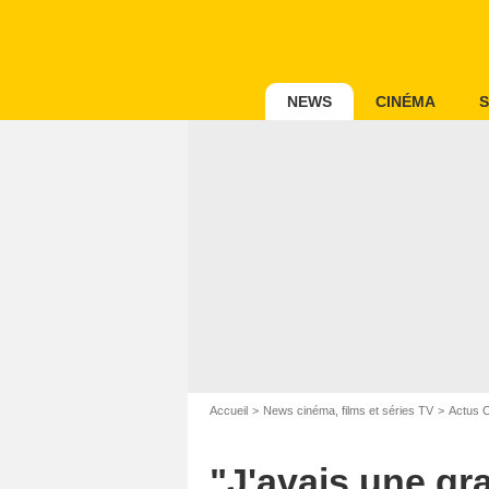
NEWS
CINÉMA
S
Accueil
News cinéma, films et séries TV
Actus 
"J'avais une gr