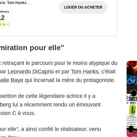
rio
,
Tom Hanks
,
Christopher Walken
LOUER OU ACHETER
ateurs
,2
miration pour elle"
ic retraçant le parcours pour le moins atypique du
 par
Leonardo DiCaprio
et par
Tom Hanks
, c'était
DreamWorks Pictures
alie Baye
qui incarnait la mère du protagoniste.
rition de cette légendaire actrice il y a
lberg lui a récemment rendu un émouvant
sion C à vous.
ur elle"
, a ainsi confié le réalisateur, venu