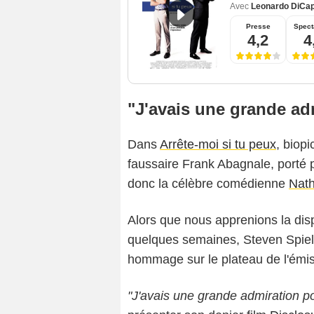
Avec
Leonardo DiCap
Presse
Spect
4,2
4
"J'avais une grande ad
Dans
Arrête-moi si tu peux
, biop
faussaire Frank Abagnale, porté
donc la célèbre comédienne
Nath
Alors que nous apprenions la dispa
quelques semaines, Steven Spie
hommage sur le plateau de l'émis
"J'avais une grande admiration po