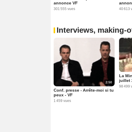
annonce VF
annon
301 555 vues
40 613 
Interviews, making-of
La Min
juillet
2:50
98 499 
Conf. presse - Arrête-moi si tu
peux - VF
1 459 vues