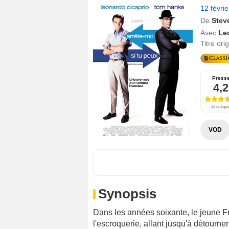
12 févri
De
Stev
Avec
Le
Titre ori
Press
4,2
23 critiqu
VOD
Synopsis
Dans les années soixante, le jeune Fr
l'escroquerie, allant jusqu'à détourner 