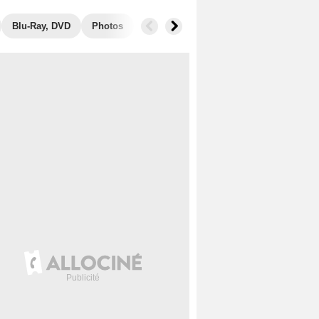
Blu-Ray, DVD
Photos
Musique
Secrets de tournage
B