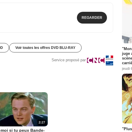
REGARDER
OD
Voir toutes les offres DVD BLU-RAY
"Mon 
juge 
scène
Service proposé par
carri
jeudi 
2:27
"Plus
-moi si tu peux Bande-