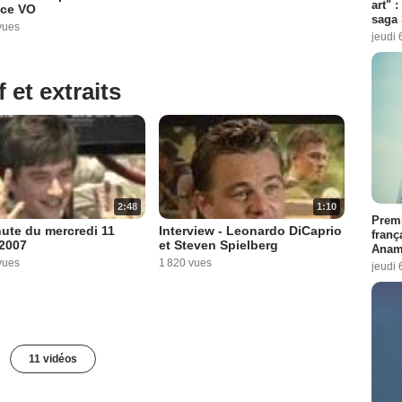
art" :
ce VO
saga 
vues
jeudi 
 et extraits
2:48
1:10
Premi
ute du mercredi 11
Interview - Leonardo DiCaprio
franç
 2007
et Steven Spielberg
Anama
vues
1 820 vues
jeudi 
11 vidéos