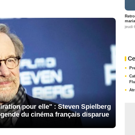
Retro
maria
jeudi 
Ce
Pr
Ca
Fl
At
ration pour elle" : Steven Spielberg
gende du cinéma français disparue