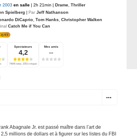
er 2003
en salle
|
2h 21min
|
Drame
,
Thriller
en Spielberg
Par
Jeff Nathanson
|
onardo DiCaprio
,
Tom Hanks
,
Christopher Walken
ginal
Catch Me if You Can
e
Spectateurs
Mes amis
4,2
--
es
74646 notes, 1053 critiques
ank Abagnale Jr. est passé maître dans l'art de
2,5 millions de dollars et à figurer sur les listes du FBI