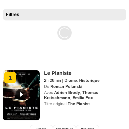
Meilleurs documentaires selon la presse
Filtres
Le Pianiste
1
2h 28min
|
Drame
,
Historique
De
Roman Polanski
Avec
Adrien Brody
,
Thomas
Kretschmann
,
Emilia Fox
Titre original
The Pianist
Presse
Spectateurs
Mes amis