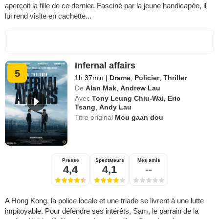
aperçoit la fille de ce dernier. Fasciné par la jeune handicapée, il
lui rend visite en cachette...
Infernal affairs
5
1h 37min
|
Drame
,
Policier
,
Thriller
De
Alan Mak
,
Andrew Lau
Avec
Tony Leung Chiu-Wai
,
Eric
Tsang
,
Andy Lau
Titre original
Mou gaan dou
Presse
Spectateurs
Mes amis
4,4
4,1
--
A Hong Kong, la police locale et une triade se livrent à une lutte
impitoyable. Pour défendre ses intérêts, Sam, le parrain de la