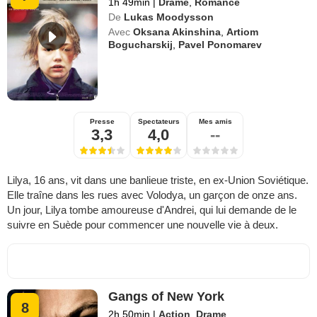
1h 49min
|
Drame
,
Romance
De
Lukas Moodysson
Avec
Oksana Akinshina
,
Artiom
Bogucharskij
,
Pavel Ponomarev
Presse
Spectateurs
Mes amis
3,3
4,0
--
Lilya, 16 ans, vit dans une banlieue triste, en ex-Union Soviétique.
Elle traîne dans les rues avec Volodya, un garçon de onze ans.
Un jour, Lilya tombe amoureuse d'Andrei, qui lui demande de le
suivre en Suède pour commencer une nouvelle vie à deux.
Gangs of New York
8
2h 50min
|
Action
,
Drame
,