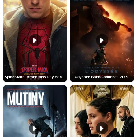
Spider-Man: Brand New Day Bande-annonce VO STFR
L'Odyssée Bande-annonce VO STFR