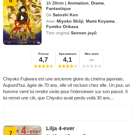
6
1h 28min
|
Animation
,
Drame
,
Fantastique
De
Satoshi Kon
Avec
Miyoko Shôji
,
Mami Koyama
,
Fumiko Orikasa
Titre original
Sennen joyû
Presse
Spectateurs
Mes amis
4,7
4,1
--
Chiyoko Fujiwara est une ancienne gloire du cinéma japonais.
Aujourd'hui, âgée de 70 ans, elle vit recluse chez elle. Un jour, un
homme vient lui rendre visite pour l'interviewer sur son passé. Il
lui remet une clé, que Chiyoko avait perdu voilà 30 ans...
Lilja 4-ever
7