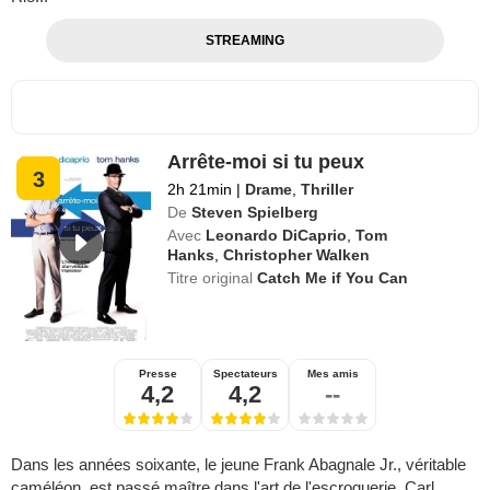
STREAMING
Arrête-moi si tu peux
3
2h 21min
|
Drame
,
Thriller
De
Steven Spielberg
Avec
Leonardo DiCaprio
,
Tom
Hanks
,
Christopher Walken
Titre original
Catch Me if You Can
Presse
Spectateurs
Mes amis
4,2
4,2
--
Dans les années soixante, le jeune Frank Abagnale Jr., véritable
caméléon, est passé maître dans l'art de l'escroquerie. Carl