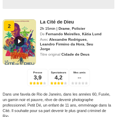
La Cité de Dieu
2
2h 15min
|
Drame
,
Policier
De
Fernando Meirelles
,
Kátia Lund
Avec
Alexandre Rodrigues
,
Leandro Firmino da Hora
,
Seu
Jorge
Titre original
Cidade de Deus
Presse
Spectateurs
Mes amis
3,9
4,2
--
Dans une favela de Rio de Janeiro, dans les années 60, Fusée,
un gamin noir et pauvre, rêve de devenir photographe
professionnel. Petit Dé, un enfant de 11 ans, emménage dans la
Cité. Il souhaite pour sa part devenir le plus grand criminel de
Rio...