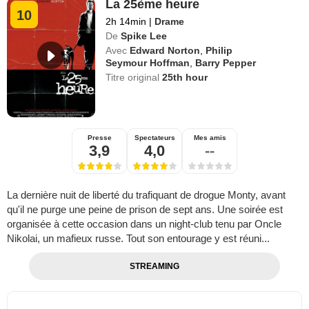
La 25ème heure
10
2h 14min
|
Drame
De
Spike Lee
Avec
Edward Norton
,
Philip
Seymour Hoffman
,
Barry Pepper
Titre original
25th hour
Presse
Spectateurs
Mes amis
3,9
4,0
--
La dernière nuit de liberté du trafiquant de drogue Monty, avant
qu'il ne purge une peine de prison de sept ans. Une soirée est
organisée à cette occasion dans un night-club tenu par Oncle
Nikolai, un mafieux russe. Tout son entourage y est réuni...
STREAMING