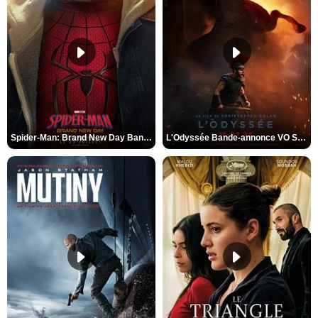
Spider-Man: Brand New Day Bande-annonce VO STFR
L'Odyssée Bande-annonce VO STFR