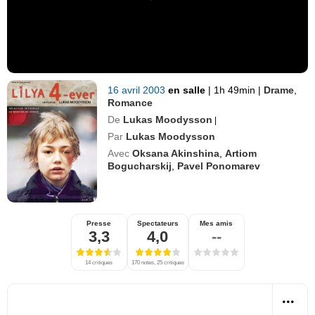
16 avril 2003
en salle
|
1h 49min
|
Drame
,
Romance
De
Lukas Moodysson
|
Par
Lukas Moodysson
Avec
Oksana Akinshina
,
Artiom
Bogucharskij
,
Pavel Ponomarev
Presse
Spectateurs
Mes amis
3,3
4,0
--
14 critiques
170 notes, 25 critiques