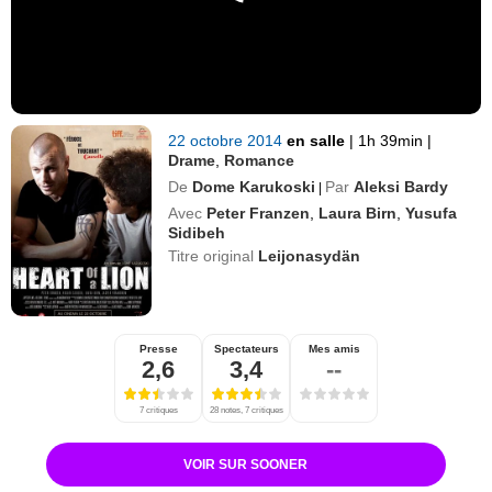
22 octobre 2014
en salle
|
1h 39min
|
Drame
,
Romance
De
Dome Karukoski
Par
Aleksi Bardy
|
Avec
Peter Franzen
,
Laura Birn
,
Yusufa
Sidibeh
Titre original
Leijonasydän
Presse
Spectateurs
Mes amis
2,6
3,4
--
7 critiques
28 notes, 7 critiques
VOIR SUR SOONER