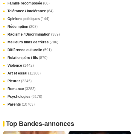
Famille recomposée
(60)
Tolérance / Intolérance
(64)
Opinions politiques
(144)
Rédemption
(208)
Racisme / Discrimination
(389)
Meilleurs films de frères
(706)
Différence culturelle
(591)
Relation père / fils
(870)
Violence
(1442)
Art et essai
(11368)
Pleurer
(2245)
Romance
(3283)
Psychologies
(6178)
Parents
(10763)
Top Bandes-annonces