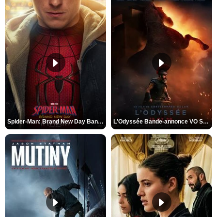
Spider-Man: Brand New Day Bande-annonce VO STFR
L'Odyssée Bande-annonce VO STFR