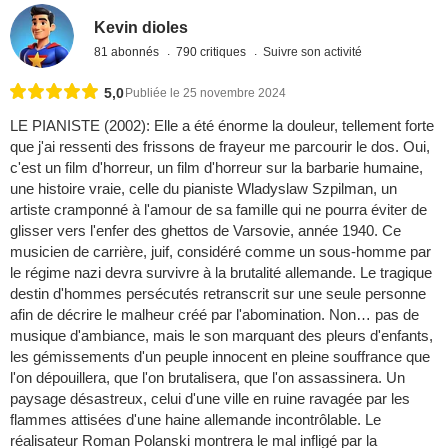
Kevin dioles
81 abonnés
790 critiques
Suivre son activité
5,0
Publiée le 25 novembre 2024
LE PIANISTE (2002): Elle a été énorme la douleur, tellement forte
que j'ai ressenti des frissons de frayeur me parcourir le dos. Oui,
c'est un film d'horreur, un film d'horreur sur la barbarie humaine,
une histoire vraie, celle du pianiste Wladyslaw Szpilman, un
artiste cramponné à l'amour de sa famille qui ne pourra éviter de
glisser vers l'enfer des ghettos de Varsovie, année 1940. Ce
musicien de carrière, juif, considéré comme un sous-homme par
le régime nazi devra survivre à la brutalité allemande. Le tragique
destin d'hommes persécutés retranscrit sur une seule personne
afin de décrire le malheur créé par l'abomination. Non… pas de
musique d'ambiance, mais le son marquant des pleurs d'enfants,
les gémissements d'un peuple innocent en pleine souffrance que
l'on dépouillera, que l'on brutalisera, que l'on assassinera. Un
paysage désastreux, celui d'une ville en ruine ravagée par les
flammes attisées d'une haine allemande incontrôlable. Le
réalisateur Roman Polanski montrera le mal infligé par la