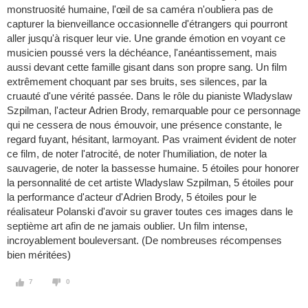
monstruosité humaine, l'œil de sa caméra n'oubliera pas de
capturer la bienveillance occasionnelle d'étrangers qui pourront
aller jusqu'à risquer leur vie. Une grande émotion en voyant ce
musicien poussé vers la déchéance, l'anéantissement, mais
aussi devant cette famille gisant dans son propre sang. Un film
extrêmement choquant par ses bruits, ses silences, par la
cruauté d'une vérité passée. Dans le rôle du pianiste Wladyslaw
Szpilman, l'acteur Adrien Brody, remarquable pour ce personnage
qui ne cessera de nous émouvoir, une présence constante, le
regard fuyant, hésitant, larmoyant. Pas vraiment évident de noter
ce film, de noter l'atrocité, de noter l'humiliation, de noter la
sauvagerie, de noter la bassesse humaine. 5 étoiles pour honorer
la personnalité de cet artiste Wladyslaw Szpilman, 5 étoiles pour
la performance d'acteur d'Adrien Brody, 5 étoiles pour le
réalisateur Polanski d'avoir su graver toutes ces images dans le
septième art afin de ne jamais oublier. Un film intense,
incroyablement bouleversant. (De nombreuses récompenses
bien méritées)
7
0