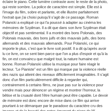
éclaire le piano. Cette lumière contraste avec le reste de la photo,
qui reste sombre. La police de caractère est simple. Elle est à
l’image du film, sobre et parlante, et elle illustre parfaitement
l’extrait que j’ai choisi puisqu’il s’agit de ce passage. Roman
Polanski a expliqué ce qui l’a poussé à adapter au cinéma les
mémoires de Szpilman. Il a dit que dans son livre Szpilman était
objectif et pas sentimental. Il a montré des bons Polonais, des
Polonais mauvais, des bons juifs et des mauvais juifs, des bons
allemands et des mauvais allemands. Pour Polanski, ce qui
importe le plus, c’est que le livre soit positif. Il a dit qu’après avoir
lu ce livre, on se sent bien parce que l’on a plus d’espoir et qu’à la
fin, on est convaincu que malgré tout, la nature humaine est
bonne. Roman Polanski utilise la musique pour faire réagir le
lecteur. "Le Pianiste" est un film qui marque par la violence réelle
des nazis qui atteint des niveaux difficilement imaginables. Il s'agit
donc d'un film particulièrement difficile à regarder qui,
contrairement à certains films, ne joue pas sur la violence pour
vendre mais pour dénoncer un régime et montrer l'horreur, la
bêtise et la cruauté dont l'être humain peut être capable. Le devoir
de mémoire est donc encore de mise dans ce film qui arrive
pourtant à se démarquer par le paradoxe du caractère cru des
images et de la beauté des notes émanant du piano de W.