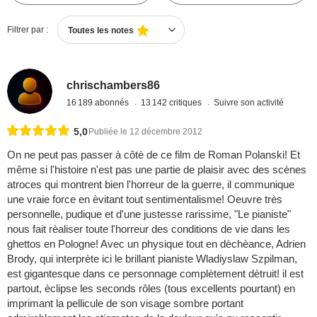
Filtrer par :
Toutes les notes
chrischambers86
16 189 abonnés
13 142 critiques
Suivre son activité
5,0
Publiée le 12 décembre 2012
On ne peut pas passer à côtè de ce film de Roman Polanski! Et
même si l'histoire n'est pas une partie de plaisir avec des scènes
atroces qui montrent bien l'horreur de la guerre, il communique
une vraie force en èvitant tout sentimentalisme! Oeuvre très
personnelle, pudique et d'une justesse rarissime, "Le pianiste"
nous fait rèaliser toute l'horreur des conditions de vie dans les
ghettos en Pologne! Avec un physique tout en dèchèance, Adrien
Brody, qui interprète ici le brillant pianiste Wladiyslaw Szpilman,
est gigantesque dans ce personnage complètement dètruit! il est
partout, èclipse les seconds rôles (tous excellents pourtant) en
imprimant la pellicule de son visage sombre portant