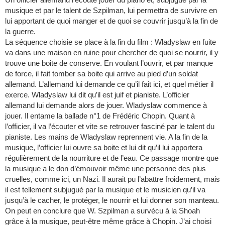
musique et par le talent de Szpilman, lui permettra de survivre en
lui apportant de quoi manger et de quoi se couvrir jusqu’à la fin de
la guerre.
La séquence choisie se place à la fin du film : Wladyslaw en fuite
va dans une maison en ruine pour chercher de quoi se nourrir, il y
trouve une boite de conserve. En voulant l’ouvrir, et par manque
de force, il fait tomber sa boite qui arrive au pied d’un soldat
allemand. L’allemand lui demande ce qu’il fait ici, et quel métier il
exerce. Wladyslaw lui dit qu’il est juif et pianiste. L’officier
allemand lui demande alors de jouer. Wladyslaw commence à
jouer. Il entame la ballade n°1 de Frédéric Chopin. Quant à
l’officier, il va l’écouter et vite se retrouver fasciné par le talent du
pianiste. Les mains de Wladyslaw reprennent vie. A la fin de la
musique, l’officier lui ouvre sa boite et lui dit qu’il lui apportera
régulièrement de la nourriture et de l’eau. Ce passage montre que
la musique a le don d’émouvoir même une personne des plus
cruelles, comme ici, un Nazi. Il aurait pu l’abattre froidement, mais
il est tellement subjugué par la musique et le musicien qu’il va
jusqu’à le cacher, le protéger, le nourrir et lui donner son manteau.
On peut en conclure que W. Szpilman a survécu à la Shoah
grâce à la musique, peut-être même grâce à Chopin. J’ai choisi