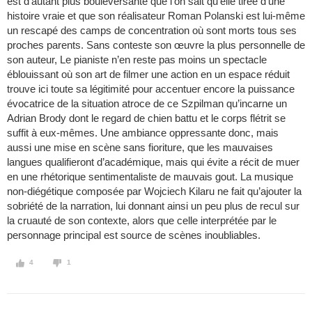
est d’autant plus bouleversante que l’on sait qu’elle tirée d’une
histoire vraie et que son réalisateur Roman Polanski est lui-même
un rescapé des camps de concentration où sont morts tous ses
proches parents. Sans conteste son œuvre la plus personnelle de
son auteur, Le pianiste n’en reste pas moins un spectacle
éblouissant où son art de filmer une action en un espace réduit
trouve ici toute sa légitimité pour accentuer encore la puissance
évocatrice de la situation atroce de ce Szpilman qu’incarne un
Adrian Brody dont le regard de chien battu et le corps flétrit se
suffit à eux-mêmes. Une ambiance oppressante donc, mais
aussi une mise en scène sans fioriture, que les mauvaises
langues qualifieront d’académique, mais qui évite a récit de muer
en une rhétorique sentimentaliste de mauvais gout. La musique
non-diégétique composée par Wojciech Kilaru ne fait qu’ajouter la
sobriété de la narration, lui donnant ainsi un peu plus de recul sur
la cruauté de son contexte, alors que celle interprétée par le
personnage principal est source de scènes inoubliables.
4
1