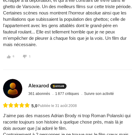
échappé à la déportation, et qui a été contraint de vivre dans le
ghetto de Varsovie. Un des meilleurs films sur cette triste période.
Certaines scènes nous montrent l'horreur absolue ainsi que les
humiliations que subissaient la population des ghettos; celle de
l'appartement avec les gens attablés dont le grand-père en
fauteuil roulant... Elle est tellement horrible que je ne peux
m'empêcher de pleurer à chaque fois que je la vois. Un film dur
mais nécessaire.
6
1
Alexarod
361 abonnés
1 877 critiques
Suivre son activité
5,0
Publiée le 31 août 2008
J'aime pas des masses Adrian Brody ni trop Roman Polanski qui
raconte toujours son histoire à quelque chose près, mais là je
dois avouer que j'ai adoré le film.
Contrairement à 2 personnes je ne trouve pas le film creux mais