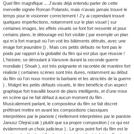
Quel film magnifique ... J'avais déjà entendu parler de cette
merveille signée Roman Polanski, mais n'avais jamais trouvé le
temps pour le visionner correctement ! J'y ai cependant trouvé
quelques imperfections, notamment sur le plan visuel ( sur
certaines images, les effets visuels se font fort ressentir et pour
certains plans, le détourage est fort visible ( par exemple un plan
qui m'a fort marqué où l'on voit les bâtiments détruits, avec une
image fort jeaunâtre )) . Mais ces petits défauts ne font pas le
poids par rapport à la globalité du film qui est plus que réussie !
L'histoire, se déroulant à Varsovie durant la seconde guerre
mondiale ( Shoah ), est très poignante et racontée de manière fort
réaliste ( certaines scènes sont très dures, notamment au début
du film où l'on nous montre la barbarie et les atrocités de la guerre
) . Malgré les petits défauts visuels, le titre bénéficie d'un aspect
graphique fort travaillé bourré de plans intelligents, et d'une mise
en scène qui ne fait défaut à aucun moment du film .
Musicalement parlant, le compositeur du film se fait discret
préférant mettre en avant les compositions classiques
interprétées par le pianiste ( réellement interprétées par le pianiste
Janusz Olejniczak ) plutôt que sa propre composition ( ce qui est
évidemment un choix judicieux ) . Le gros point fort du film est le