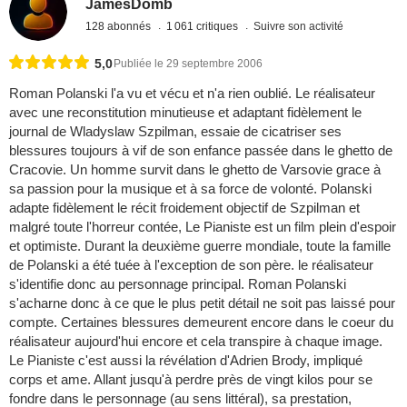
JamesDomb
128 abonnés
1 061 critiques
Suivre son activité
5,0
Publiée le 29 septembre 2006
Roman Polanski l'a vu et vécu et n'a rien oublié. Le réalisateur
avec une reconstitution minutieuse et adaptant fidèlement le
journal de Wladyslaw Szpilman, essaie de cicatriser ses
blessures toujours à vif de son enfance passée dans le ghetto de
Cracovie. Un homme survit dans le ghetto de Varsovie grace à
sa passion pour la musique et à sa force de volonté. Polanski
adapte fidèlement le récit froidement objectif de Szpilman et
malgré toute l'horreur contée, Le Pianiste est un film plein d'espoir
et optimiste. Durant la deuxième guerre mondiale, toute la famille
de Polanski a été tuée à l'exception de son père. le réalisateur
s'identifie donc au personnage principal. Roman Polanski
s'acharne donc à ce que le plus petit détail ne soit pas laissé pour
compte. Certaines blessures demeurent encore dans le coeur du
réalisateur aujourd'hui encore et cela transpire à chaque image.
Le Pianiste c'est aussi la révélation d'Adrien Brody, impliqué
corps et ame. Allant jusqu'à perdre près de vingt kilos pour se
fondre dans le personnage (au sens littéral), sa prestation,