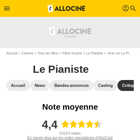
profil
menu
search
Accueil
Cinéma
Tous les films
Films Drame
Le Pianiste
Avis sur Le Pianiste
Le Pianiste
Accueil
News
Bandes-annonces
Casting
Critiques
Note moyenne
4,4
53157 notes
En savoir plus sur les notes spectateurs d'AlloCiné