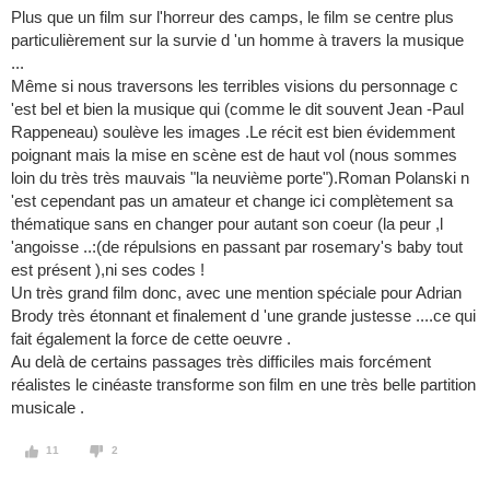
Plus que un film sur l'horreur des camps, le film se centre plus
particulièrement sur la survie d 'un homme à travers la musique
...
Même si nous traversons les terribles visions du personnage c
'est bel et bien la musique qui (comme le dit souvent Jean -Paul
Rappeneau) soulève les images .Le récit est bien évidemment
poignant mais la mise en scène est de haut vol (nous sommes
loin du très très mauvais "la neuvième porte").Roman Polanski n
'est cependant pas un amateur et change ici complètement sa
thématique sans en changer pour autant son coeur (la peur ,l
'angoisse ..:(de répulsions en passant par rosemary's baby tout
est présent ),ni ses codes !
Un très grand film donc, avec une mention spéciale pour Adrian
Brody très étonnant et finalement d 'une grande justesse ....ce qui
fait également la force de cette oeuvre .
Au delà de certains passages très difficiles mais forcément
réalistes le cinéaste transforme son film en une très belle partition
musicale .
11
2