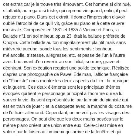
cet extrait car je le trouve très émouvant. Cet homme si diminué,
si affaibli, au regard si triste, qui reprend vie quand, enfin, il peut
rejouer du piano. Dans cet extrait, il donne l’impression d’avoir
oublié l’atrocité de ce qu’il vit, grâce au piano et à cette œuvre
musicale. Composée en 1831 et 1835 à Vienne et Paris, la
Ballade n°1 en sol mineur, opus 23, était la ballade préférée de
Chopin. Cette ballade au ton majoritairement plaintif mais sans
mièvrerie aucune, sonde tous les sentiments : bonheur,
mélancolie, tristesse, allégresse, etc. et passe de l’un à l’autre
avec brio avant d’en revenir au son initial, sombre, grave et
déchirant. Son exécution requiert une solide technique. Réalisée
d’après une photographie de Pawel Edelman, l’affiche française
du "Pianiste" nous montre les deux aspects du film : la musique
et la guerre. Ces deux éléments sont les principaux thèmes
évoqués qui lient le personnage principal à l’homme qui va lui
sauver la vie. Ils sont représentés ici par la main du pianiste qui
est en train de jouer ; et la casquette avec la manche du costume
de l’officier allemand. Cependant, on ne voit pas les visages des
personnages. On peut dire que les deux mains posées sur le
même piano créent une union entre eux. Celle-ci est mise en
valeur par le faisceau lumineux qui arrive de la fenêtre et qui