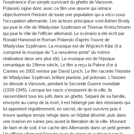
l'expérience d'un simple survivant du ghetto de Varsovie.
Polanski signe donc avec ce film une œuvre qui retrace
objectivement l’histoire de toute une population qui a vécu sous
l’occupation allemande. Les acteurs principaux sont Adrien Brody
qui joue le rôle de Wladyslaw Szpilmann et Thomas Kretschmann
qui joue le rôle de l’officier allemand. Le scénario a été écrit par
Ronald Harwood et Roman Polanski d’après l’ouvre de
Wladyslaw Szpilmann. La musique est de Wojciech Kilar (il a
composé la musique de "La neuvième porte" du même
réalisateur deux ans plus tôt). La musique est de l’époque
romantique du 19ème siècle. Le film a reçu la Palme d’or à
Cannes en 2002 remise par David Lynch. Le film raconte l'histoire
de Wladyslaw Szpilman, brillant pianiste, juif polonais. L'histoire
se déroule à Varsovie, pendant la Seconde Guerre mondiale
(1939-1945). Lorsque les nazis s'emparent de la ville, ils
rassemblent tous les juifs dans un ghetto. Séparé de sa famille,
envoyée au camp de la mort, il est hébergé par des résistants qui
lui apportent régulièrement, en secret, de quoi survivre puis il
trouve quelque temps refuge dans un hôpital déserté, puis dans
une maison en ruines peu avant la libération de la ville. Mourant
de faim et de soif, il se cache des Allemands dans un petit grenier.
Un officier allemand l’écoute jouer du piano et, subjugué par la