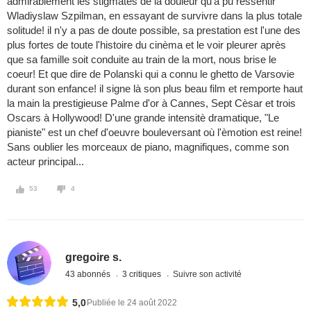
admirablement les stigmates de la douleur qu'a pu ressentir
Wladiyslaw Szpilman, en essayant de survivre dans la plus totale
solitude! il n'y a pas de doute possible, sa prestation est l'une des
plus fortes de toute l'histoire du cinèma et le voir pleurer après
que sa famille soit conduite au train de la mort, nous brise le
coeur! Et que dire de Polanski qui a connu le ghetto de Varsovie
durant son enfance! il signe là son plus beau film et remporte haut
la main la prestigieuse Palme d'or à Cannes, Sept Cèsar et trois
Oscars à Hollywood! D'une grande intensitè dramatique, "Le
pianiste" est un chef d'oeuvre bouleversant où l'èmotion est reine!
Sans oublier les morceaux de piano, magnifiques, comme son
acteur principal...
53
4
gregoire s.
43 abonnés
3 critiques
Suivre son activité
5,0
Publiée le 24 août 2022