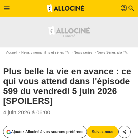
profil
menu
search
Accueil
News cinéma, films et séries TV
News séries
News Séries à la TV
Plus
Plus belle la vie en avance : ce
qui vous attend dans l'épisode
599 du vendredi 5 juin 2026
[SPOILERS]
4 juin 2026 à 06:00
Ajoutez Allociné à vos sources préférées
Suivez-nous
Partag