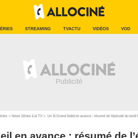
ÉRIES
STREAMING
TVACTU
VIDÉOS
VOD
éries
News Séries à la TV
Un Si Grand Soleil en avance : résumé de l’épisode du lundi
eil en avance : résumé de l