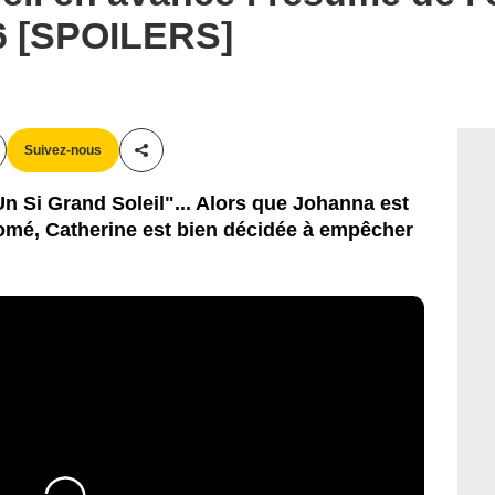
26 [SPOILERS]
Suivez-nous
Partager cet article
n Si Grand Soleil"... Alors que Johanna est
lomé, Catherine est bien décidée à empêcher
.