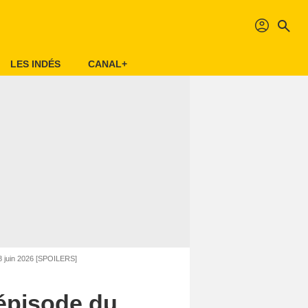
profil
search
LES INDÉS
CANAL+
 8 juin 2026 [SPOILERS]
’épisode du