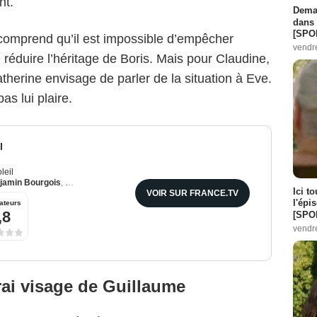
nt.
Demai
dans 
[SPO
 comprend qu’il est impossible d’empêcher
vendr
 réduire l’héritage de Boris. Mais pour Claudine,
atherine envisage de parler de la situation à Eve.
as lui plaire.
l
leil
jamin Bourgois
,
Emma Colberti
Ici t
VOIR SUR FRANCE.TV
l'épi
ateurs
,8
[SPO
vendr
ai visage de Guillaume