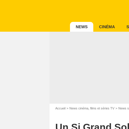
NEWS
CINÉMA
S
Accueil
News cinéma, films et séries TV
News s
Un Si Grand Sol