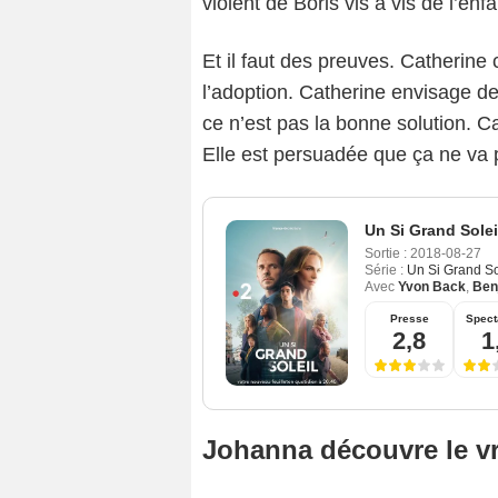
violent de Boris vis à vis de l’enfa
Et il faut des preuves. Catherine
l’adoption. Catherine envisage de
ce n’est pas la bonne solution. C
Elle est persuadée que ça ne va p
Un Si Grand Solei
Sortie :
2018-08-27
Série :
Un Si Grand So
Avec
Yvon Back
,
Ben
Presse
Spect
2,8
1
Johanna découvre le vr