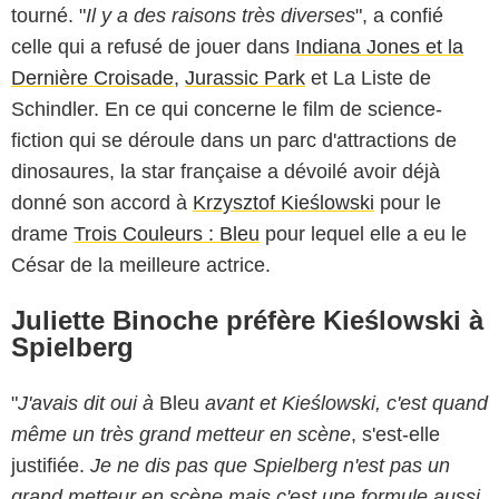
tourné. "
Il y a des raisons très diverses
", a confié
celle qui a refusé de jouer dans
Indiana Jones et la
Dernière Croisade
,
Jurassic Park
et La Liste de
Schindler. En ce qui concerne le film de science-
fiction qui se déroule dans un parc d'attractions de
dinosaures, la star française a dévoilé avoir déjà
donné son accord à
Krzysztof Kieślowski
pour le
drame
Trois Couleurs : Bleu
pour lequel elle a eu le
César de la meilleure actrice.
Juliette Binoche préfère Kieślowski à
Spielberg
"
J'avais
dit oui à
Bleu
avant et
Kieślowski,
c'est quand
même un très grand metteur en scène
, s'est-elle
justifiée.
Je ne dis pas que Spielberg n'est pas un
grand metteur en scène mais c'est une formule aussi