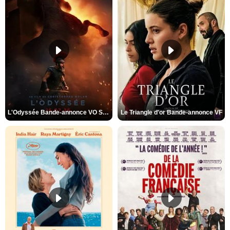
L'Odyssée Bande-annonce VO STFR
Le Triangle d'or Bande-annonce VF