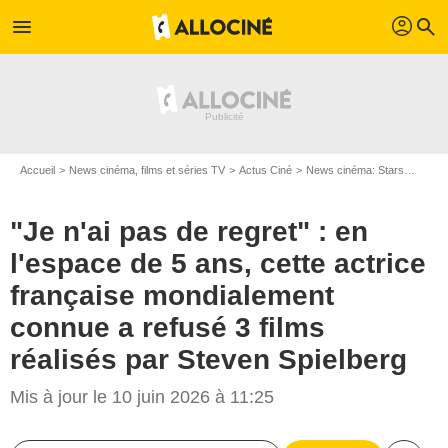
profil
menu
search
Accueil
News cinéma, films et séries TV
Actus Ciné
News cinéma: Stars
"Je n'
"Je n'ai pas de regret" : en
l'espace de 5 ans, cette actrice
française mondialement
connue a refusé 3 films
réalisés par Steven Spielberg
Mis à jour le 10 juin 2026 à 11:25