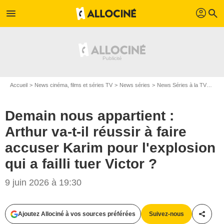
profil
menu
search
Accueil
News cinéma, films et séries TV
News séries
News Séries à la TV
Dema
Demain nous appartient :
Arthur va-t-il réussir à faire
accuser Karim pour l'explosion
qui a failli tuer Victor ?
9 juin 2026 à 19:30
Ajoutez Allociné à vos sources préférées
Suivez-nous
Partag