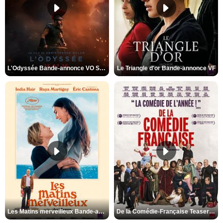
L'Odyssée Bande-annonce VO STFR
Le Triangle d'or Bande-annonce VF
Les Matins merveilleux Bande-annonce VF
De la Comédie-Française Teaser VF