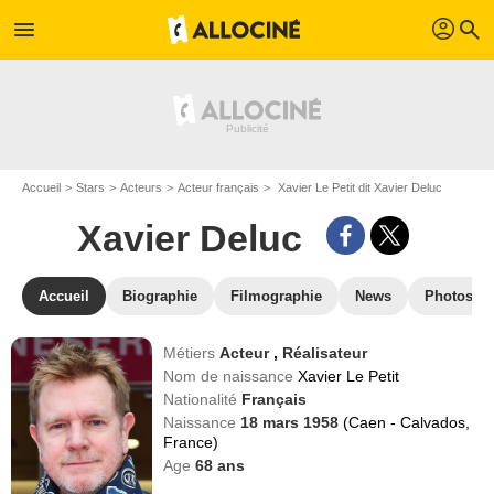
profil
menu
search
Accueil
Stars
Acteurs
Acteur français
Xavier Le Petit dit Xavier Deluc
Xavier Deluc
Accueil
Biographie
Filmographie
News
Photos
Métiers
Acteur
,
Réalisateur
Nom de naissance
Xavier Le Petit
Nationalité
Français
Naissance
18 mars 1958
(Caen - Calvados,
France)
Age
68
ans