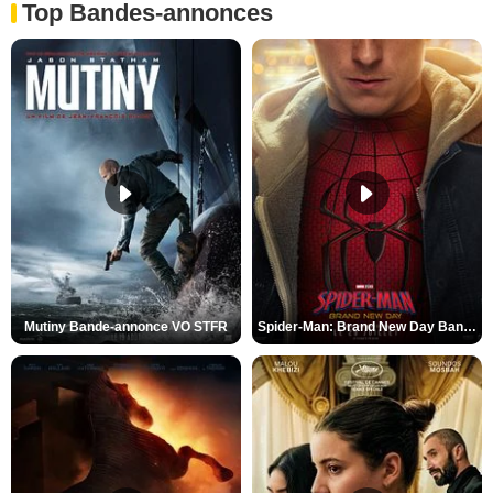
Top Bandes-annonces
Mutiny Bande-annonce VO STFR
Spider-Man: Brand New Day Bande-annonce VO STFR