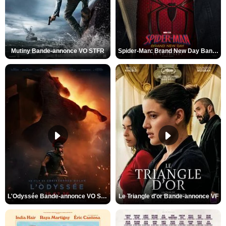
Mutiny Bande-annonce VO STFR
Spider-Man: Brand New Day Bande-annonce VO STFR
L'Odyssée Bande-annonce VO STFR
Le Triangle d'or Bande-annonce VF