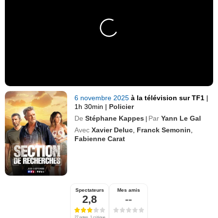
6 novembre 2025
à la télévision sur TF1
|
1h 30min
|
Policier
De
Stéphane Kappes
Par
Yann Le Gal
|
Avec
Xavier Deluc
,
Franck Semonin
,
Fabienne Carat
Spectateurs
Mes amis
2,8
--
27 notes, 1 critique