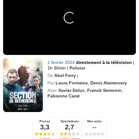
1 février 2024
directement à la télévision
|
1h 30min
|
Policier
De
Abel Ferry
|
Par
Laura Fontaine
,
Denis Alamercery
Avec
Xavier Deluc
,
Franck Semonin
,
Fabienne Carat
Presse
Spectateurs
Mes amis
3,3
2,7
--
4 critiques
17 notes, 3 critiques