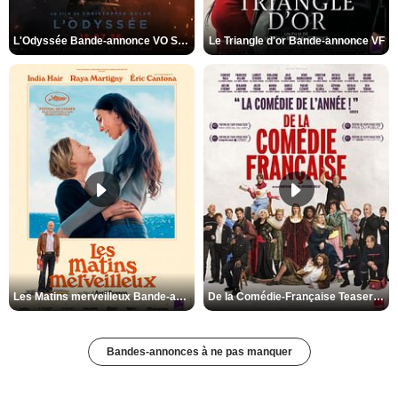
L'Odyssée Bande-annonce VO STFR
Le Triangle d'or Bande-annonce VF
Les Matins merveilleux Bande-annonce VF
De la Comédie-Française Teaser VF
Bandes-annonces à ne pas manquer