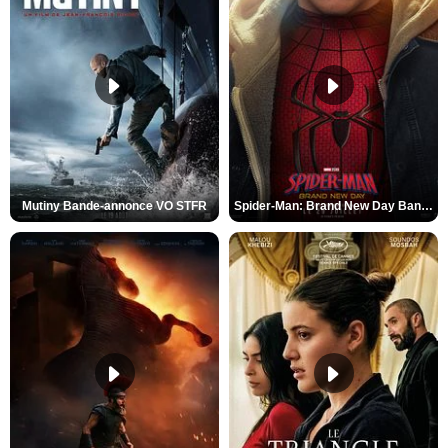
Mutiny Bande-annonce VO STFR
Spider-Man: Brand New Day Bande-annonce VO STFR