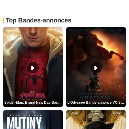
Top Bandes-annonces
Spider-Man: Brand New Day Bande-annonce VO STFR
L'Odyssée Bande-annonce VO STFR