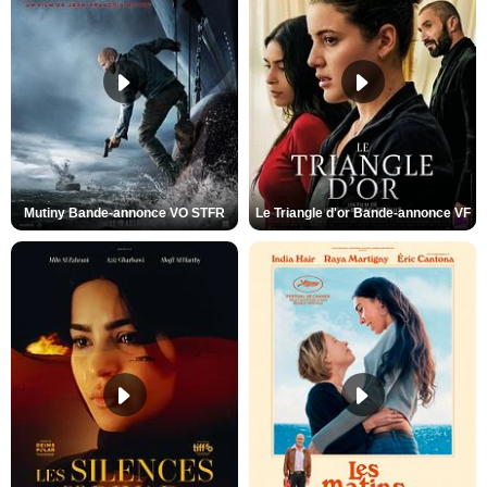
Mutiny Bande-annonce VO STFR
Le Triangle d'or Bande-annonce VF