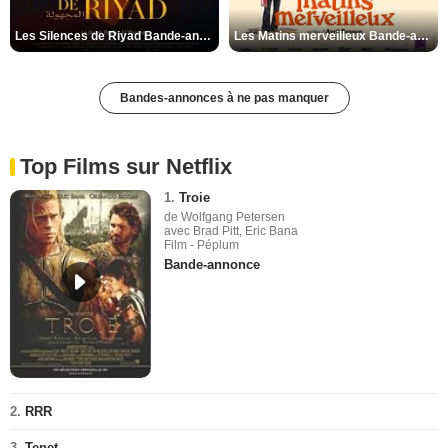
Les Silences de Riyad Bande-annonce VO STFR
Les Matins merveilleux Bande-annonce VF
Bandes-annonces à ne pas manquer
Top Films sur Netflix
1.
Troie
de Wolfgang Petersen
avec Brad Pitt, Eric Bana
Film - Péplum
Bande-annonce
2.
RRR
3.
Tenet