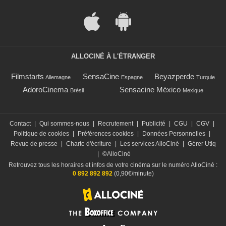
ALLOCINÉ À L'ÉTRANGER
Filmstarts
SensaCine
Beyazperde
Allemagne
Espagne
Turquie
AdoroCinema
Sensacine México
Brésil
Mexique
Contact
|
Qui sommes-nous
|
Recrutement
|
Publicité
|
CGU
|
CGV
|
Politique de cookies
|
Préférences cookies
|
Données Personnelles
|
Revue de presse
|
Charte d'écriture
|
Les services AlloCiné
|
Gérer Utiq
|
©AlloCiné
Retrouvez tous les horaires et infos de votre cinéma sur le numéro AlloCiné :
0 892 892 892
(0,90€/minute)