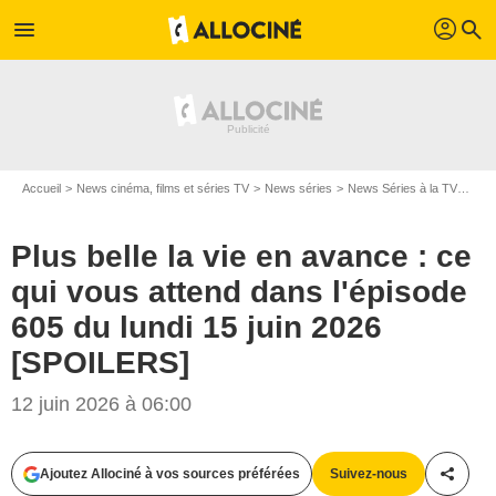
profil
menu
search
Accueil
News cinéma, films et séries TV
News séries
News Séries à la TV
Plus
Plus belle la vie en avance : ce
qui vous attend dans l'épisode
605 du lundi 15 juin 2026
[SPOILERS]
12 juin 2026 à 06:00
Ajoutez Allociné à vos sources préférées
Suivez-nous
Partag