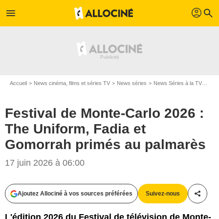
profil
menu
search
Accueil
News cinéma, films et séries TV
News séries
News Séries à la TV
Fest
Festival de Monte-Carlo 2026 :
The Uniform, Fadia et
Gomorrah primés au palmarès
17 juin 2026 à 06:00
Ajoutez Allociné à vos sources préférées
Suivez-nous
Partag
L'édition 2026 du Festival de télévision de Monte-