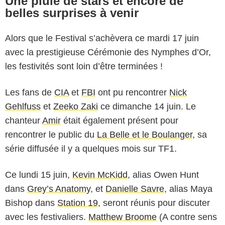
Une pluie de stars et encore de
belles surprises à venir
Alors que le Festival s’achèvera ce mardi 17 juin
avec la prestigieuse Cérémonie des Nymphes d’Or,
les festivités sont loin d’être terminées !
Les fans de
CIA
et
FBI
ont pu rencontrer
Nick
Gehlfuss
et
Zeeko Zaki
ce dimanche 14 juin. Le
chanteur
Amir
était également présent pour
rencontrer le public du
La Belle et le Boulanger
, sa
série diffusée il y a quelques mois sur TF1.
Ce lundi 15 juin,
Kevin McKidd
, alias Owen Hunt
dans
Grey’s Anatomy
, et
Danielle Savre
, alias Maya
Bishop dans
Station 19
, seront réunis pour discuter
avec les festivaliers.
Matthew Broome
(A contre sens