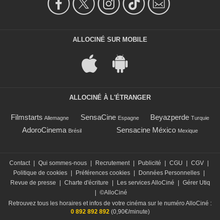
ALLOCINÉ SUR MOBILE
ALLOCINÉ À L'ÉTRANGER
Filmstarts
SensaCine
Beyazperde
Allemagne
Espagne
Turquie
AdoroCinema
Sensacine México
Brésil
Mexique
Contact
|
Qui sommes-nous
|
Recrutement
|
Publicité
|
CGU
|
CGV
|
Politique de cookies
|
Préférences cookies
|
Données Personnelles
|
Revue de presse
|
Charte d'écriture
|
Les services AlloCiné
|
Gérer Utiq
|
©AlloCiné
Retrouvez tous les horaires et infos de votre cinéma sur le numéro AlloCiné :
0 892 892 892
(0,90€/minute)