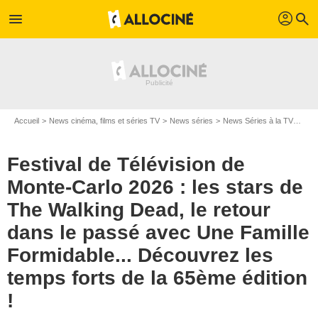
profil
menu
search
Accueil
News cinéma, films et séries TV
News séries
News Séries à la TV
Fest
Festival de Télévision de
Monte-Carlo 2026 : les stars de
The Walking Dead, le retour
dans le passé avec Une Famille
Formidable... Découvrez les
temps forts de la 65ème édition
!