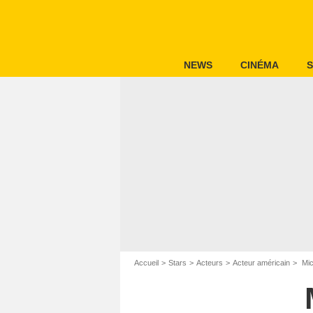
NEWS
CINÉMA
S
Accueil
Stars
Acteurs
Acteur américain
Mic