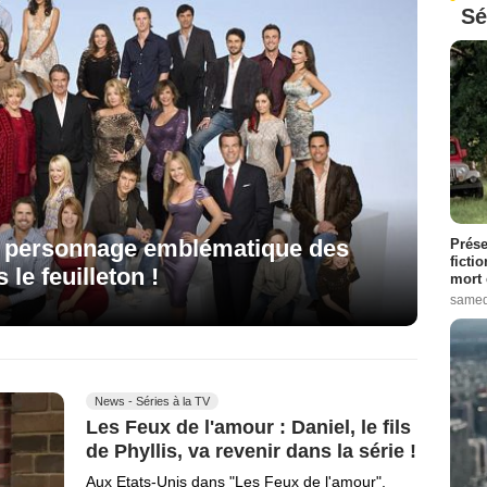
Sé
ce personnage emblématique des
Prése
ficti
le feuilleton !
mort 
samed
News - Séries à la TV
Les Feux de l'amour : Daniel, le fils
de Phyllis, va revenir dans la série !
Aux Etats-Unis dans "Les Feux de l'amour",