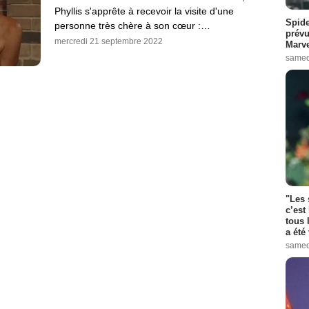
Phyllis s'apprête à recevoir la visite d'une
Spide
personne très chère à son cœur :…
prévu
mercredi 21 septembre 2022
Marve
samed
"Les 
c’est
tous 
a été 
samed