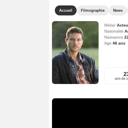
Accueil
Filmographie
News
Métier
Acteu
Nationalité
A
Naissance
2
Age
46
ans
2
ans de c