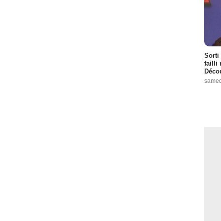
Sorti
failli
Décou
samed