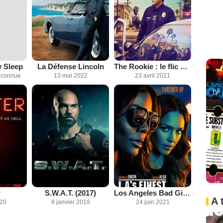
y Sleep
La Défense Lincoln
The Rookie : le flic de Los Angeles
inconnue
13 mai 2022
23 avril 2021
r
S.W.A.T. (2017)
Los Angeles Bad Girls
A 
020
8 janvier 2019
24 juin 2021