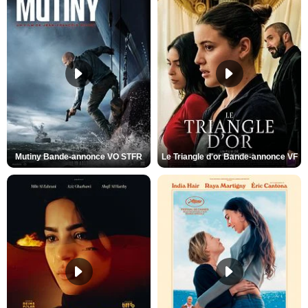
Mutiny Bande-annonce VO STFR
Le Triangle d'or Bande-annonce VF