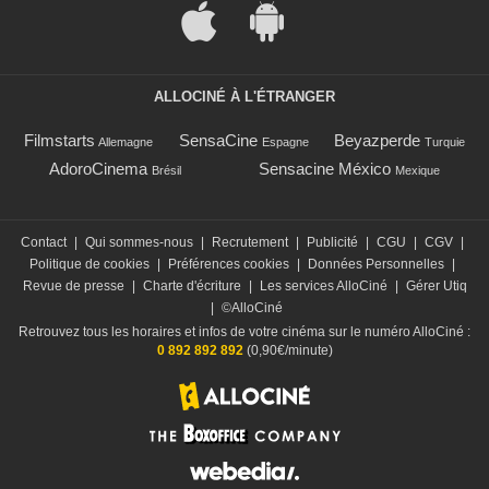
ALLOCINÉ À L'ÉTRANGER
Filmstarts
SensaCine
Beyazperde
Allemagne
Espagne
Turquie
AdoroCinema
Sensacine México
Brésil
Mexique
Contact
|
Qui sommes-nous
|
Recrutement
|
Publicité
|
CGU
|
CGV
|
Politique de cookies
|
Préférences cookies
|
Données Personnelles
|
Revue de presse
|
Charte d'écriture
|
Les services AlloCiné
|
Gérer Utiq
|
©AlloCiné
Retrouvez tous les horaires et infos de votre cinéma sur le numéro AlloCiné :
0 892 892 892
(0,90€/minute)