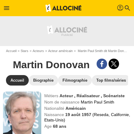
profil
menu
search
Accueil
Stars
Acteurs
Acteur américain
Martin Paul Smith dit Martin Donovan
Martin Donovan
Accueil
Biographie
Filmographie
Top films/séries
Métiers
Acteur
,
Réalisateur
,
Scénariste
Nom de naissance
Martin Paul Smith
Nationalité
Américain
Naissance
19 août 1957
(Reseda, Californie,
Etats-Unis)
Age
68
ans