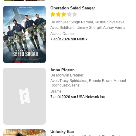
Operation Safed Saagar
De
Abhijeet Singh Parmar
,
Kushal Srivastava
Avec
Siddharth
,
Jimmy Shergill
,
Abhay Verma
Action
,
Drame
7 août 2026 sur Netflix
Anna Pigeon
De
Morwyn Brebner
Avec
Tracy Spiridakos
,
Ronnie Rowe
,
Manuel
Rodriguez-Saenz
Drame
7 août 2026 sur USA Network Inc.
Unlucky Bae