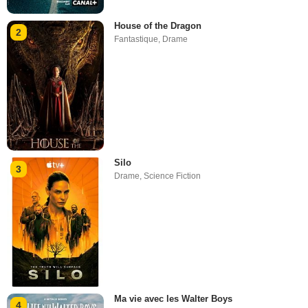
House of the Dragon
2
Fantastique
,
Drame
Silo
3
Drame
,
Science Fiction
Ma vie avec les Walter Boys
4