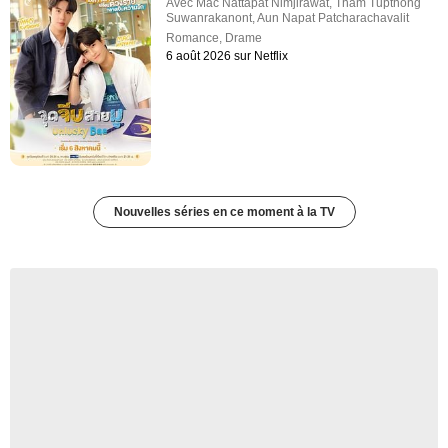
Avec
Mac Nattapat Nimjirawat
,
Tham Tupthong
Suwanrakanont
,
Aun Napat Patcharachavalit
Romance
,
Drame
6 août 2026 sur Netflix
Nouvelles séries en ce moment à la TV