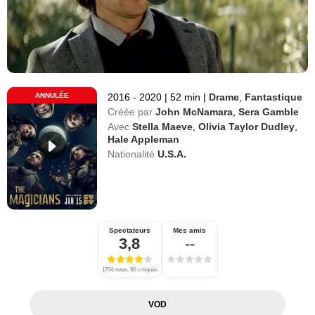
ANNULÉE
2016 - 2020
|
52 min
|
Drame
,
Fantastique
Créée par
John McNamara
,
Sera Gamble
Avec
Stella Maeve
,
Olivia Taylor Dudley
,
Hale Appleman
Nationalité
U.S.A.
Spectateurs
Mes amis
3,8
--
1754 notes, 92 critiques
VOD